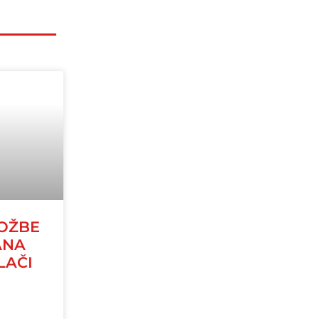
LOŽBE
ANA
LAČI