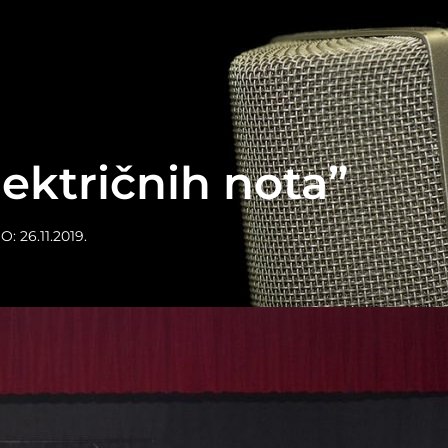
lektričnih nota”
O:
26.11.2019.