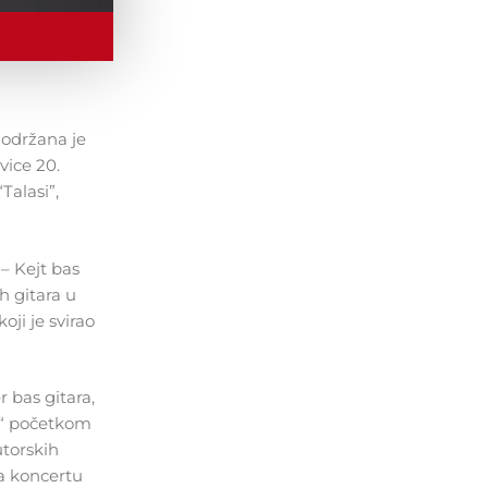
 održana je
vice 20.
Talasi”,
 – Kejt bas
h gitara u
oji je svirao
r bas gitara,
ko“ početkom
utorskih
a koncertu