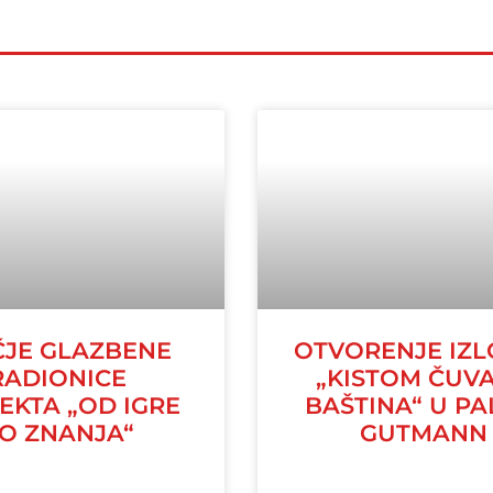
ČJE GLAZBENE
OTVORENJE IZ
RADIONICE
„KISTOM ČUV
EKTA „OD IGRE
BAŠTINA“ U PA
O ZNANJA“
GUTMANN