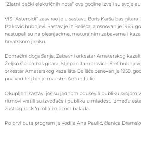
“Zlatni dečki električnih nota” ove godine izveli su svoje a
VIS “Asteroidi“ zasvirao je u sastavu Boris Karša bas gitara 
Ižaković bubnjevi. Sastav je iz Belišća, a osnovan je 1965. 
nastupali su na plesnjacima, maturalnim zabavama i kaza
hrvatskom jeziku.
Domaćini događanja, Zabavni orkestar Amaterskog kazališta 
Željko Čorba bas gitara, Stjepan Jambrović – Štef bubnjevi,
orkestar Amaterskog kazališta Belišće osnovan je 1959. go
prvi voditelj bio je maestro Antun Lulić.
Okupljeni sastavi još su jednom oduševili publiku svojom v
ritmovi vratili su izvođače i publiku u mladost. Između osta
žustrog rock ‘n rolla i nježnih balada.
Po prvi puta program je vodila Ana Paulić, članica Drams