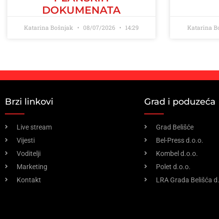
DOKUMENATA
Katarina Bošnjak
08/07/2026
14:29
Katarina B
Brzi linkovi
Grad i poduzeća
Live stream
Grad Belišće
Vijesti
Bel-Press d.o.o.
Voditelji
Kombel d.o.o.
Marketing
Polet d.o.o.
Kontakt
LRA Grada Belišća d.