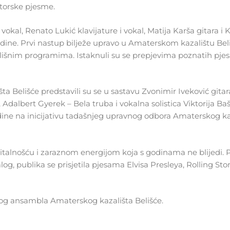
utorske pjesme.
i vokal, Renato Lukić klavijature i vokal, Matija Karša gitara i
godine. Prvi nastup bilježe upravo u Amaterskom kazalištu Beli
lišnim programima. Istaknuli su se prepjevima poznatih pj
Belišće predstavili su se u sastavu Zvonimir Iveković gitara
 Adalbert Gyerek – Bela truba i vokalna solistica Viktorija Ba
dine na inicijativu tadašnjeg upravnog odbora Amaterskog kaz
italnošću i zaraznom energijom koja s godinama ne blijedi. P
log, publika se prisjetila pjesama Elvisa Presleya, Rolling Sto
kog ansambla Amaterskog kazališta Belišće.