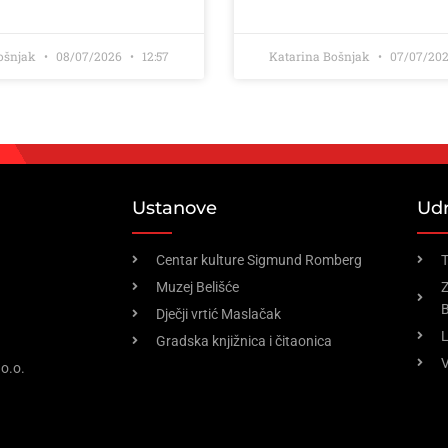
ošnjak
08/07/2026
12:57
Katarina Bošnjak
07/07/20
Ustanove
Ud
Centar kulture Sigmund Romberg
T
Muzej Belišće
Z
B
Dječji vrtić Maslačak
Gradska knjižnica i čitaonica
V
o.o.