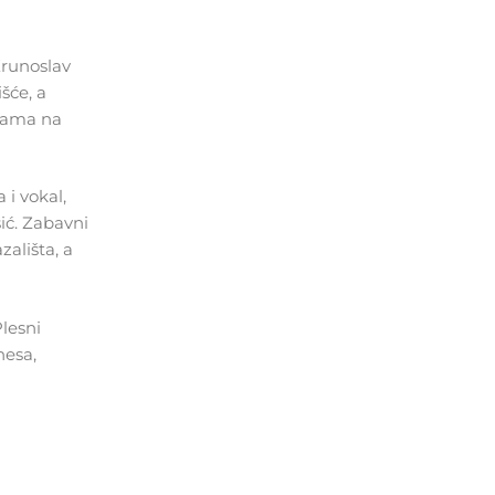
 Krunoslav
šće, a
esama na
 i vokal,
šić. Zabavni
ališta, a
lesni
nesa,