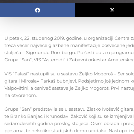
U petak, 22. studenog 2019. godine, u organizaciji Centra
treća večer najveće glazbene manifestacije posvećene jed
stoljeća – Sigmundu Rombergu. Po šesti puta u programu po
Grupa “San”, VIS “Asteroidi” i Zabavni orkestar Amaterskog 
VIS “Talasi“ nastupili su u sastavu Željko Mogoroš – Ser sol
gitara i Miroslav Farkaš bubnjevi. Podsjetimo još jednom ka
Valpovštini, a osnivač sastava je Željko Mogoroš. Prvi nastup
na otvorenom.
Grupa “San“ predstavila se u sastavu Zlatko Ivošević gitara,
te Branko Banjac i Krunoslav Ižaković koji su se izmjenjiva
sedamdesetih godina prošlog stoljeća. Osim obrada i prepj
pjesama, te nekoliko studijskih demo uradaka. Nastupali