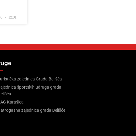
26
12:01
ruge
uristička zajednica Grada Belišća
ajednica športskih udruga grada
elišća
LAG Karašica
atrogasna zajednica grada Belišće