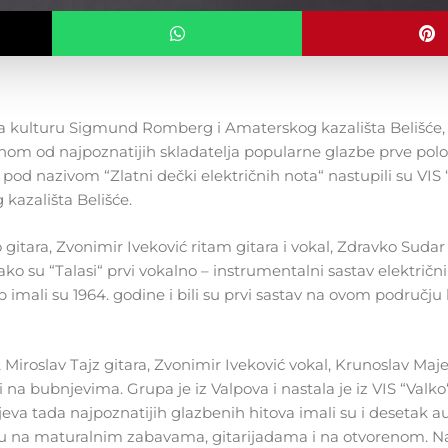
 za kulturu Sigmund Romberg i Amaterskog kazališta Belišće,
nom od najpoznatijih skladatelja popularne glazbe prve polo
d nazivom “Zlatni dečki električnih nota“ nastupili su VIS “
kazališta Belišće.
o gitara, Zvonimir Iveković ritam gitara i vokal, Zdravko Sudar
ko su “Talasi“ prvi vokalno – instrumentalni sastav električni
 imali su 1964. godine i bili su prvi sastav na ovom području k
 Miroslav Tajz gitara, Zvonimir Iveković vokal, Krunoslav Maje
li na bubnjevima. Grupa je iz Valpova i nastala je iz VIS “Val
eva tada najpoznatijih glazbenih hitova imali su i desetak a
 su na maturalnim zabavama, gitarijadama i na otvorenom. N