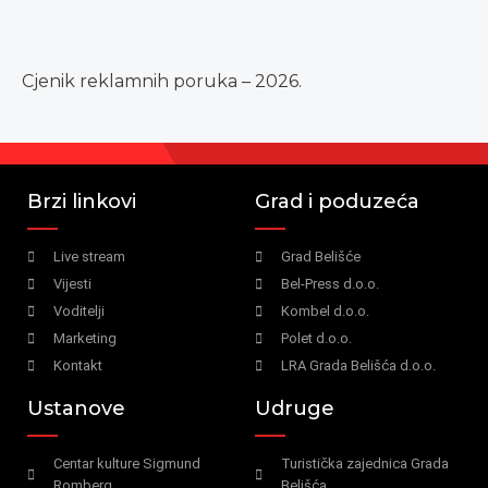
Cjenik reklamnih poruka – 2026.
Brzi linkovi
Grad i poduzeća
Live stream
Grad Belišće
Vijesti
Bel-Press d.o.o.
Voditelji
Kombel d.o.o.
Marketing
Polet d.o.o.
Kontakt
LRA Grada Belišća d.o.o.
Ustanove
Udruge
Centar kulture Sigmund
Turistička zajednica Grada
Romberg
Belišća