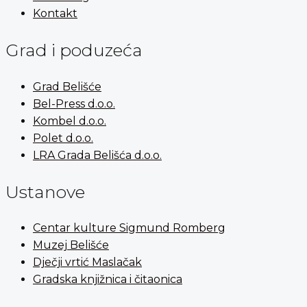
Kontakt
Grad i poduzeća
Grad Belišće
Bel-Press d.o.o.
Kombel d.o.o.
Polet d.o.o.
LRA Grada Belišća d.o.o.
Ustanove
Centar kulture Sigmund Romberg
Muzej Belišće
Dječji vrtić Maslačak
Gradska knjižnica i čitaonica