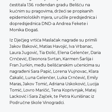
čestitala 136. rođendan gradu Belišću na
kućnim su pragovima, držeći se propisanih
epidemioloških mjera, uručile predsjednica i
dopredsjednica DND-a Andrea Fekete i
Monika Đogaš.
Iz Dječjeg vrtića Maslačak nagrade su primili
Jakov Baković, Matias Havojić, Iva Vrbanac,
Laura Jugović, Tia Đolić, Elena Gelenčer, Daria
Crnčević, Eleonora Svrtan, Karmen Šarlija i
Fran Jurkin, među belišćanskim učenicima su
nagrađeni Sara Papić, Lorena Vujnovac, Klara
Čakalić, Luna Gelenčer, Luka Crnčević, Emily
Maras, Jakov Tomić, Adriana Uskoković, Lucija
Tomić, Lovro Maričić, Tena Koprivnjak, Matej
Lacković i Sara Zajček, te Petra Kunišinac iz
Područne škole Vinogradci.