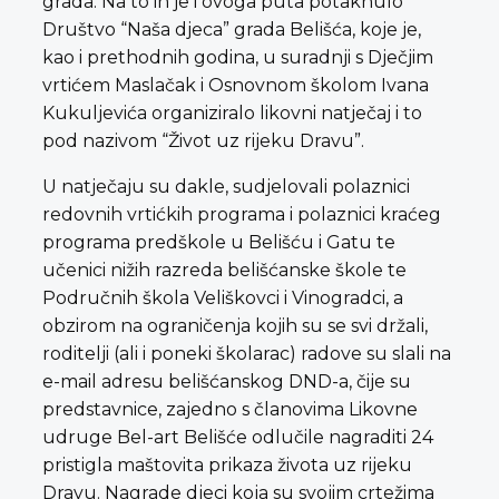
grada. Na to ih je i ovoga puta potaknulo
Društvo “Naša djeca” grada Belišća, koje je,
kao i prethodnih godina, u suradnji s Dječjim
vrtićem Maslačak i Osnovnom školom Ivana
Kukuljevića organiziralo likovni natječaj i to
pod nazivom “Život uz rijeku Dravu”.
U natječaju su dakle, sudjelovali polaznici
redovnih vrtićkih programa i polaznici kraćeg
programa predškole u Belišću i Gatu te
učenici nižih razreda belišćanske škole te
Područnih škola Veliškovci i Vinogradci, a
obzirom na ograničenja kojih su se svi držali,
roditelji (ali i poneki školarac) radove su slali na
e-mail adresu belišćanskog DND-a, čije su
predstavnice, zajedno s članovima Likovne
udruge Bel-art Belišće odlučile nagraditi 24
pristigla maštovita prikaza života uz rijeku
Dravu. Nagrade djeci koja su svojim crtežima