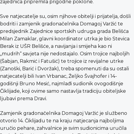
zajednica pripremila prigodne poklone.
Sve natjecatelje su, osim njihove obitelji i prijatelja, došli
bodriti i zamjenik gradonačelnika Domagoj Varžić te
predsjednik Zajednice sportskih udruga grada Belišća
Milan Zamaklar, glavni koordinator utrka je bio Stevica
Berak iz UŠR Belišće, a navijanja i smijeha kao ni
„mudrih“ savjeta nije nedostajalo. Osim trojice najboljih
(Šabjan, Rakmić i Fatušić) te trojice iz revijalne utrke
(Zanoški, Barić i Dvoržak), treba spomenuti da su ostali
natjecatelji bili Ivan Vrbanac, Željko Švajhofer i 14-
godišnji Bruno Mesić, najmlađi sudionik ovogodišnje
Čiklijade, koji ovime samo nastavlja tradiciju obiteljske
ljubavi prema Dravi.
Zamjenik gradonačelnika Domagoj Varžić je službeno
otvorio 14. Čiklijadu te na kraju natjecanja najboljima
uručio pehare, zahvalnice je svim sudionicima uručila