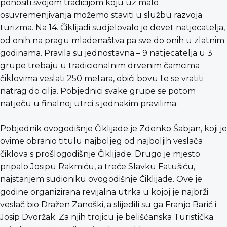
ponositi svojom tradicijom koju uz malo
osuvremenjivanja možemo staviti u službu razvoja
turizma. Na 14. Čiklijadi sudjelovalo je devet natjecatelja,
od onih na pragu mladenaštva pa sve do onih u zlatnim
godinama. Pravila su jednostavna – 9 natjecatelja u 3
grupe trebaju u tradicionalnim drvenim čamcima
čiklovima veslati 250 metara, obići bovu te se vratiti
natrag do cilja. Pobjednici svake grupe se potom
natječu u finalnoj utrci s jednakim pravilima.
Pobjednik ovogodišnje Čiklijade je Zdenko Šabjan, koji je
ovime obranio titulu najboljeg od najboljih veslača
čiklova s prošlogodišnje Čiklijade. Drugo je mjesto
pripalo Josipu Rakmiću, a treće Slavku Fatušiću,
najstarijem sudioniku ovogodišnje Čiklijade. Ove je
godine organizirana revijalna utrka u kojoj je najbrži
veslač bio Dražen Zanoški, a slijedili su ga Franjo Barić i
Josip Dvoržak. Za njih trojicu je belišćanska Turistička