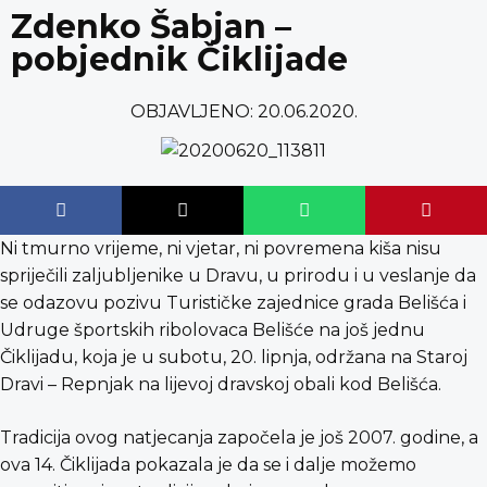
content
Zdenko Šabjan –
pobjednik Čiklijade
OBJAVLJENO:
20.06.2020.
Ni tmurno vrijeme, ni vjetar, ni povremena kiša nisu
spriječili zaljubljenike u Dravu, u prirodu i u veslanje da
se odazovu pozivu Turističke zajednice grada Belišća i
Udruge športskih ribolovaca Belišće na još jednu
Čiklijadu, koja je u subotu, 20. lipnja, održana na Staroj
Dravi – Repnjak na lijevoj dravskoj obali kod Belišća.
Tradicija ovog natjecanja započela je još 2007. godine, a
ova 14. Čiklijada pokazala je da se i dalje možemo