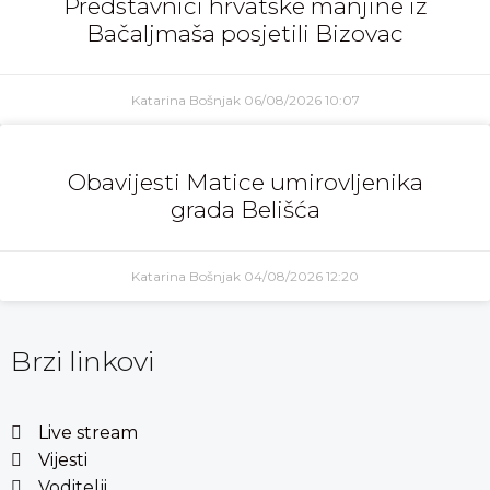
Predstavnici hrvatske manjine iz
Bačaljmaša posjetili Bizovac
Katarina Bošnjak
06/08/2026
10:07
Obavijesti Matice umirovljenika
grada Belišća
Katarina Bošnjak
04/08/2026
12:20
Brzi linkovi
Live stream
Vijesti
Voditelji