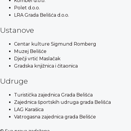
Kombel d.o.o.
Polet d.o.o.
LRA Grada Belišća d.o.o.
Ustanove
Centar kulture Sigmund Romberg
Muzej Belišće
Dječji vrtić Maslačak
Gradska knjižnica i čitaonica
Udruge
Turistička zajednica Grada Belišća
Zajednica športskih udruga grada Belišća
LAG Karašica
Vatrogasna zajednica grada Belišće