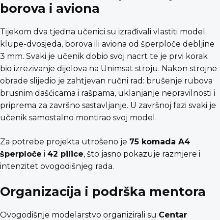
borova i aviona
Tijekom dva tjedna učenici su izrađivali vlastiti model
klupe-dvosjeda, borova ili aviona od šperploče debljine
3 mm. Svaki je učenik dobio svoj nacrt te je prvi korak
bio izrezivanje dijelova na Unimsat stroju. Nakon strojne
obrade slijedio je zahtjevan ručni rad: brušenje rubova
brusnim dašćicama i rašpama, uklanjanje nepravilnosti i
priprema za završno sastavljanje. U završnoj fazi svaki je
učenik samostalno montirao svoj model.
Za potrebe projekta utrošeno je
75 komada A4
šperploče
i
42 pilice
, što jasno pokazuje razmjere i
intenzitet ovogodišnjeg rada.
Organizacija i podrška mentora
Ovogodišnje modelarstvo organizirali su
Centar