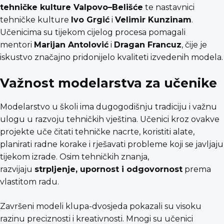
tehničke kulture Valpovo–Belišće
te nastavnici
tehničke kulture
Ivo Grgić
i
Velimir Kunzinam
.
Učenicima su tijekom cijelog procesa pomagali
mentori
Marijan Antolović
i
Dragan Francuz
, čije je
iskustvo značajno pridonijelo kvaliteti izvedenih modela.
Važnost modelarstva za učenike
Modelarstvo u školi ima dugogodišnju tradiciju i važnu
ulogu u razvoju tehničkih vještina. Učenici kroz ovakve
projekte uče čitati tehničke nacrte, koristiti alate,
planirati radne korake i rješavati probleme koji se javljaju
tijekom izrade. Osim tehničkih znanja,
razvijaju
strpljenje, upornost i odgovornost
prema
vlastitom radu.
Završeni modeli klupa-dvosjeda pokazali su visoku
razinu preciznosti i kreativnosti. Mnogi su učenici