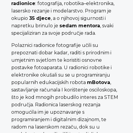
radionice
: fotografija, robotika–elektronika,
lasersko rezanje i modelarstvo. Program je
okupio
35 djece
, a o njihovoj sigurnosti i
napretku brinulo je
sedam mentora
, svaki
specijaliziran za svoje područje rada.
Polaznici radionice fotografije učili su
prepoznati dobar kadar, raditi s prirodnim i
umjetnim svjetlom te koristiti osnovne
postavke fotoaparata. U radionici robotike i
elektronike okušali su se u programiranju
popularnih edukacijskih robota
mBotova
,
sastavljanje računala I korištenje osciloskopa,
što je kod mnogih probudilo interes za STEM
područja. Radionica laserskog rezanja
omogućila im je upoznavanje s
programiranjem i digitalnim dizajnom, te
radom na laserskom rezaču, dok su u