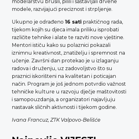
modelarstvu brusili, pilili i sastavljali drvene
modele, razvijajući preciznost i strpljenje.
Ukupno je odrađeno
16 sati
praktičnog rada,
tijekom kojih su djeca imala priliku isprobati
različite tehnike i alate te razviti nove vještine.
Mentori ističu kako su polaznici pokazali
iznimnu kreativnost, znatiželju i spremnost na
učenje. Završni dan protekao je u izlaganju
radova i druženju, uz zadovoljstvo što su
praznici iskorišteni na kvalitetan i poticajan
način. Program je još jednom potvrdio važnost
tehničke kulture u razvoju dječje maštovitosti
i samopouzdanja, a organizatori najavljuju
nastavak sličnih aktivnosti i tijekom godine.
Ivana Francuz, ZTK Valpovo-Belišće