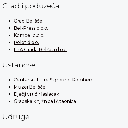
Grad i poduzeća
Grad Belišće
Bel-Press d.o.o.
Kombel d.o.o.
Polet d.o.o.
LRA Grada Belišća d.o.o.
Ustanove
Centar kulture Sigmund Romberg
Muzej Belišće
Dječji vrtić Maslačak
Gradska knjižnica i čitaonica
Udruge