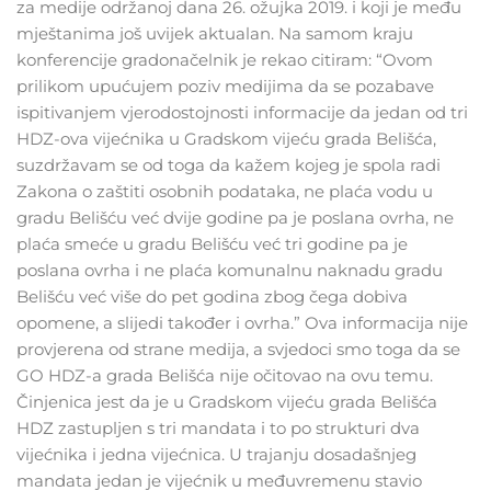
za medije održanoj dana 26. ožujka 2019. i koji je među
mještanima još uvijek aktualan. Na samom kraju
konferencije gradonačelnik je rekao citiram: “Ovom
prilikom upućujem poziv medijima da se pozabave
ispitivanjem vjerodostojnosti informacije da jedan od tri
HDZ-ova vijećnika u Gradskom vijeću grada Belišća,
suzdržavam se od toga da kažem kojeg je spola radi
Zakona o zaštiti osobnih podataka, ne plaća vodu u
gradu Belišću već dvije godine pa je poslana ovrha, ne
plaća smeće u gradu Belišću već tri godine pa je
poslana ovrha i ne plaća komunalnu naknadu gradu
Belišću već više do pet godina zbog čega dobiva
opomene, a slijedi također i ovrha.” Ova informacija nije
provjerena od strane medija, a svjedoci smo toga da se
GO HDZ-a grada Belišća nije očitovao na ovu temu.
Činjenica jest da je u Gradskom vijeću grada Belišća
HDZ zastupljen s tri mandata i to po strukturi dva
vijećnika i jedna vijećnica. U trajanju dosadašnjeg
mandata jedan je vijećnik u međuvremenu stavio