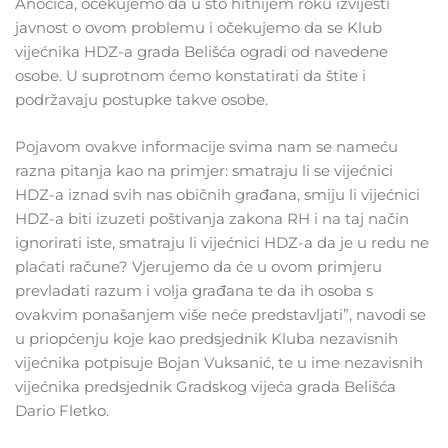
Anočića, očekujemo da u što hitnijem roku izvijesti
javnost o ovom problemu i očekujemo da se Klub
vijećnika HDZ-a grada Belišća ogradi od navedene
osobe. U suprotnom ćemo konstatirati da štite i
podržavaju postupke takve osobe.
Pojavom ovakve informacije svima nam se nameću
razna pitanja kao na primjer: smatraju li se vijećnici
HDZ-a iznad svih nas običnih građana, smiju li vijećnici
HDZ-a biti izuzeti poštivanja zakona RH i na taj način
ignorirati iste, smatraju li vijećnici HDZ-a da je u redu ne
plaćati račune? Vjerujemo da će u ovom primjeru
prevladati razum i volja građana te da ih osoba s
ovakvim ponašanjem više neće predstavljati”, navodi se
u priopćenju koje kao predsjednik Kluba nezavisnih
vijećnika potpisuje Bojan Vuksanić, te u ime nezavisnih
vijećnika predsjednik Gradskog vijeća grada Belišća
Dario Fletko.