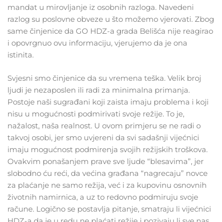
mandat u mirovljanje iz osobnih razloga. Navedeni
razlog su poslovne obveze u što možemo vjerovati. Zbog
same činjenice da GO HDZ-a grada Belišća nije reagirao
i opovrgnuo ovu informaciju, vjerujemo da je ona
istinita.
Svjesni smo činjenice da su vremena teška. Velik broj
ljudi je nezaposlen ili radi za minimalna primanja.
Postoje naši sugrađani koji zaista imaju problema i koji
nisu u mogućnosti podmirivati svoje režije. To je,
nažalost, naša realnost. U ovom primjeru se ne radi o
takvoj osobi, jer smo uvjereni da svi sadašnji vijećnici
imaju mogućnost podmirenja svojih režijskih troškova.
Ovakvim ponašanjem prave sve ljude “blesavima”, jer
slobodno ću reći, da većina građana “nagrecaju” novce
za plaćanje ne samo režija, već i za kupovinu osnovnih
životnih namirnica, a uz to redovno podmiruju svoje
račune. Logično se postavlja pitanje, smatraju li vijećnici
HDZ-a da je u redu ne plaćati režije i pozivaju li sve nas