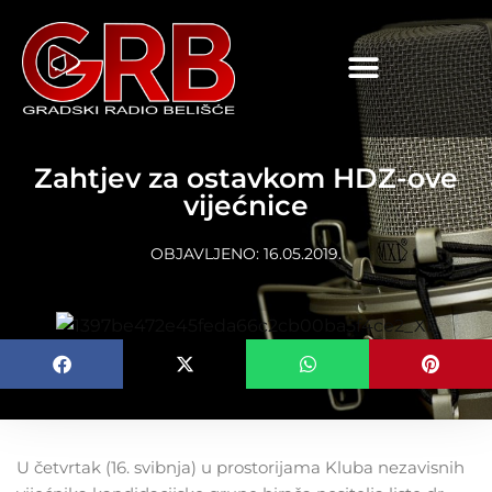
content
Zahtjev za ostavkom HDZ-ove
vijećnice
OBJAVLJENO:
16.05.2019.
U četvrtak (16. svibnja) u prostorijama Kluba nezavisnih