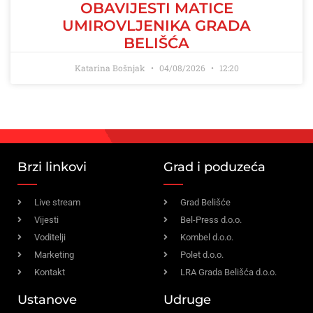
OBAVIJESTI MATICE
UMIROVLJENIKA GRADA
BELIŠĆA
Katarina Bošnjak
04/08/2026
12:20
Brzi linkovi
Grad i poduzeća
Live stream
Grad Belišće
Vijesti
Bel-Press d.o.o.
Voditelji
Kombel d.o.o.
Marketing
Polet d.o.o.
Kontakt
LRA Grada Belišća d.o.o.
Ustanove
Udruge