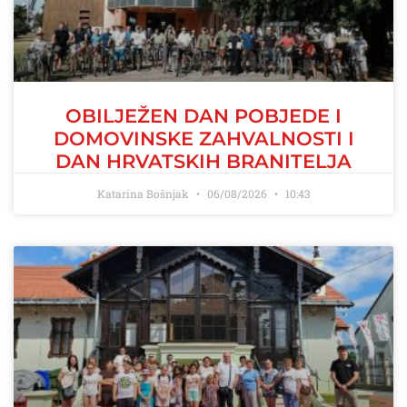
OBILJEŽEN DAN POBJEDE I
DOMOVINSKE ZAHVALNOSTI I
DAN HRVATSKIH BRANITELJA
Katarina Bošnjak
06/08/2026
10:43