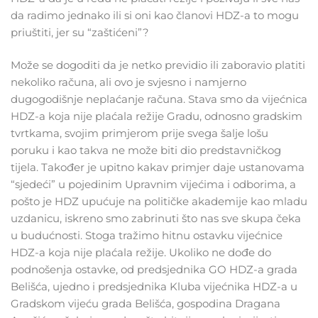
da radimo jednako ili si oni kao članovi HDZ-a to mogu
priuštiti, jer su “zaštićeni”?
Može se dogoditi da je netko previdio ili zaboravio platiti
nekoliko računa, ali ovo je svjesno i namjerno
dugogodišnje neplaćanje računa. Stava smo da vijećnica
HDZ-a koja nije plaćala režije Gradu, odnosno gradskim
tvrtkama, svojim primjerom prije svega šalje lošu
poruku i kao takva ne može biti dio predstavničkog
tijela. Također je upitno kakav primjer daje ustanovama
“sjedeći” u pojedinim Upravnim vijećima i odborima, a
pošto je HDZ upućuje na političke akademije kao mladu
uzdanicu, iskreno smo zabrinuti što nas sve skupa čeka
u budućnosti. Stoga tražimo hitnu ostavku vijećnice
HDZ-a koja nije plaćala režije. Ukoliko ne dođe do
podnošenja ostavke, od predsjednika GO HDZ-a grada
Belišća, ujedno i predsjednika Kluba vijećnika HDZ-a u
Gradskom vijeću grada Belišća, gospodina Dragana