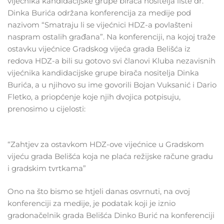
vijećnika kandidacijske grupe birača nositelja liste dr.
Dinka Burića održana konferencija za medije pod
nazivom “Smatraju li se vijećnici HDZ-a povlašteni
naspram ostalih građana”. Na konferenciji, na kojoj traže
ostavku vijećnice Gradskog vijeća grada Belišća iz
redova HDZ-a bili su gotovo svi članovi Kluba nezavisnih
vijećnika kandidacijske grupe birača nositelja Dinka
Burića, a u njihovo su ime govorili Bojan Vuksanić i Dario
Fletko, a priopćenje koje njih dvojica potpisuju,
prenosimo u cijelosti:
“Zahtjev za ostavkom HDZ-ove vijećnice u Gradskom
vijeću grada Belišća koja ne plaća režijske račune gradu
i gradskim tvrtkama”
Ono na što bismo se htjeli danas osvrnuti, na ovoj
konferenciji za medije, je podatak koji je iznio
gradonačelnik grada Belišća Dinko Burić na konferenciji