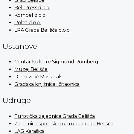
Grad Belišće
Bel-Press d.o.o.
Kombel d.o.o.
Polet d.o.o.
LRA Grada Belišća d.o.o.
Ustanove
Centar kulture Sigmund Romberg
Muzej Belišće
Dječji vrtić Maslačak
Gradska knjižnica i čitaonica
Udruge
Turistička zajednica Grada Belišća
Zajednica športskih udruga grada Belišća
LAG Karašica