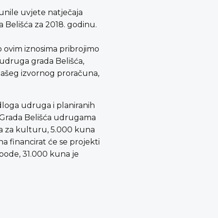
unile uvjete natječaja
 Belišća za 2018. godinu.
o ovim iznosima pribrojimo
 udruga grada Belišća,
našeg izvornog proračuna,
dloga udruga i planiranih
e Grada Belišća udrugama
a za kulturu, 5.000 kuna
a financirat će se projekti
obode, 31.000 kuna je