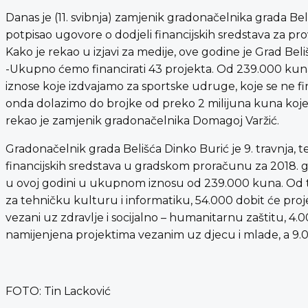
Danas je (11. svibnja) zamjenik gradonačelnika grada Be
potpisao ugovore o dodjeli financijskih sredstava za p
Kako je rekao u izjavi za medije, ove godine je Grad Bel
-Ukupno ćemo financirati 43 projekta. Od 239.000 kuna,
iznose koje izdvajamo za sportske udruge, koje se ne fi
onda dolazimo do brojke od preko 2 milijuna kuna koj
rekao je zamjenik gradonačelnika Domagoj Varžić.
Gradonačelnik grada Belišća Dinko Burić je 9. travnja,
financijskih sredstava u gradskom proračunu za 2018.
u ovoj godini u ukupnom iznosu od 239.000 kuna. Od t
za tehničku kulturu i informatiku, 54.000 dobit će proj
vezani uz zdravlje i socijalno – humanitarnu zaštitu, 4
namijenjena projektima vezanim uz djecu i mlade, a 9.0
FOTO: Tin Lacković