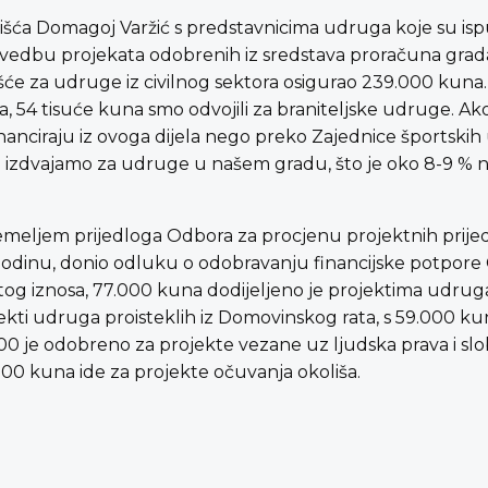
lišća Domagoj Varžić s predstavnicima udruga koje su isp
rovedbu projekata odobrenih iz sredstava proračuna grada
išće za udruge iz civilnog sektora osigurao 239.000 kuna.
 54 tisuće kuna smo odvojili za braniteljske udruge. Ak
nanciraju iz ovoga dijela nego preko Zajednice športskih
e izdvajamo za udruge u našem gradu, što je oko 8-9 % 
 temeljem prijedloga Odbora za procjenu projektnih prije
 godinu, donio odluku o odobravanju financijske potpor
og iznosa, 77.000 kuna dodijeljeno je projektima udrug
ekti udruga proisteklih iz Domovinskog rata, s 59.000 kun
.000 je odobreno za projekte vezane uz ljudska prava i sl
00 kuna ide za projekte očuvanja okoliša.