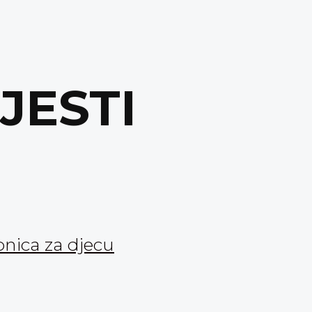
IJESTI
onica za djecu