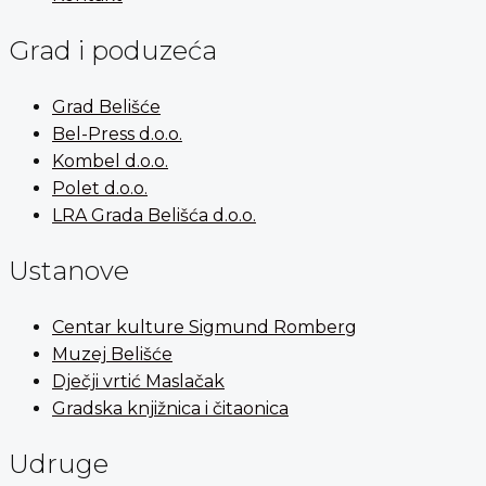
Grad i poduzeća
Grad Belišće
Bel-Press d.o.o.
Kombel d.o.o.
Polet d.o.o.
LRA Grada Belišća d.o.o.
Ustanove
Centar kulture Sigmund Romberg
Muzej Belišće
Dječji vrtić Maslačak
Gradska knjižnica i čitaonica
Udruge