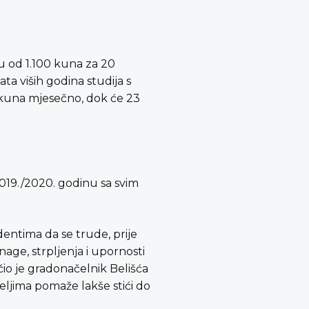
u od 1.100 kuna za 20
ta viših godina studija s
 kuna mjesečno, dok će 23
2019./2020. godinu sa svim
entima da se trude, prije
nage, strpljenja i upornosti
čio je gradonačelnik Belišća
teljima pomaže lakše stići do