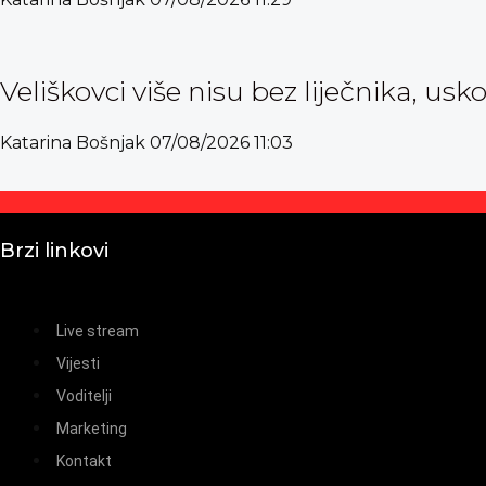
Veliškovci više nisu bez liječnika, usk
Katarina Bošnjak
07/08/2026
11:03
Brzi linkovi
Live stream
Vijesti
Voditelji
Marketing
Kontakt