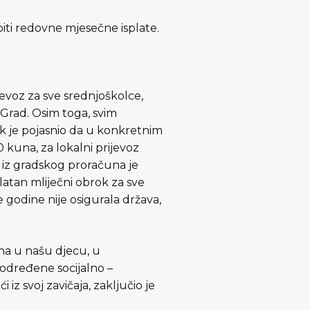
biti redovne mjesečne isplate.
voz za sve srednjoškolce,
Grad. Osim toga, svim
ik je pojasnio da u konkretnim
 kuna, za lokalni prijevoz
 iz gradskog proračuna je
atan mliječni obrok za sve
ke godine nije osigurala država,
ena u našu djecu, u
 određene socijalno –
z svoj zavičaja, zaključio je