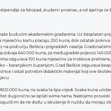
pendije za listopad, studeni i prosinac, a od siječnja će 
omaže budućim akademskim građanima. Uz besplatan prije
i mjesečnu kartu plaćaju 250 kuna, dok ostatak pokriva 
z na području Belišća i prigradskih naselja. Gradonačeln
ija izdvaja 640.000 kuna, za međugradski prijevoz 140.000
lcima osigurava 150 kuna mjesečno za troškove prehrane,
ko – baranjskom županijom, Grad Belišće osigurava bespl
ežnice i ostali potrebni didaktički materijal koji ove škols
djecu.
1.800.000 kuna, no svaka ta lipa vrijedi. Svaka kuna ulož
tet dugoročno se isplati svima nama. Nastojimo provesti
ili im da ne dođu u iskušenje ili nuždu da moraju otići i