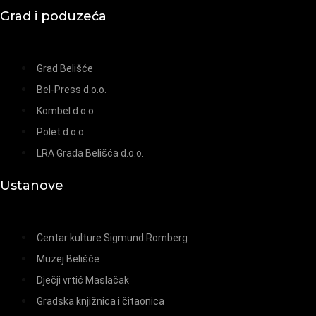
Grad i poduzeća
Grad Belišće
Bel-Press d.o.o.
Kombel d.o.o.
Polet d.o.o.
LRA Grada Belišća d.o.o.
Ustanove
Centar kulture Sigmund Romberg
Muzej Belišće
Dječji vrtić Maslačak
Gradska knjižnica i čitaonica