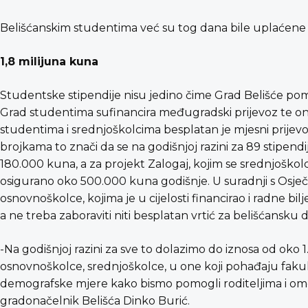
Belišćanskim studentima već su tog dana bile uplaćene sti
1,8 milijuna kuna
Studentske stipendije nisu jedino čime Grad Belišće p
Grad studentima sufinancira međugradski prijevoz te on
studentima i srednjoškolcima besplatan je mjesni prijevo
brojkama to znači da se na godišnjoj razini za 89 stipend
180.000 kuna, a za projekt Zalogaj, kojim se srednjoško
osigurano oko 500.000 kuna godišnje. U suradnji s Osječ
osnovnoškolce, kojima je u cijelosti financirao i radne bilj
a ne treba zaboraviti niti besplatan vrtić za belišćansku 
-Na godišnjoj razini za sve to dolazimo do iznosa od oko 
osnovnoškolce, srednjoškolce, u one koji pohađaju fakul
demografske mjere kako bismo pomogli roditeljima i omoguć
gradonačelnik Belišća Dinko Burić.