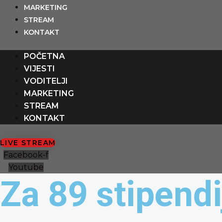
Preskoči
content
MARKETING
na
STREAM
sadržaj
KONTAKT
POČETNA
VIJESTI
VODITELJI
MARKETING
STREAM
KONTAKT
LIVE STREAM
Facebook-f
Youtube
Za 89 stipend