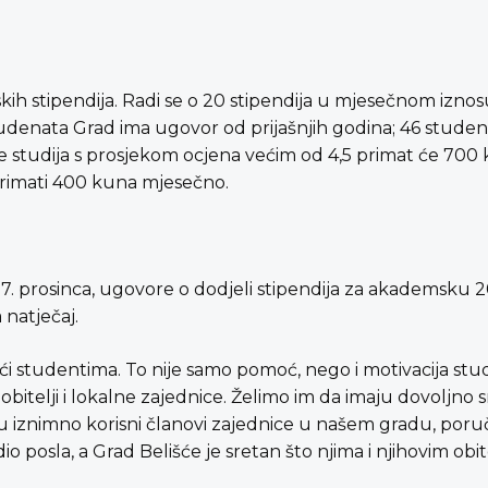
h stipendija. Radi se o 20 stipendija u mjesečnom iznos
studenata Grad ima ugovor od prijašnjih godina; 46 studena
 studija s prosjekom ocjena većim od 4,5 primat će 700
primati 400 kuna mjesečno.
27. prosinca, ugovore o dodjeli stipendija za akademsku 
 natječaj.
 studentima. To nije samo pomoć, nego i motivacija stud
obitelji i lokalne zajednice. Želimo im da imaju dovoljno s
lu iznimno korisni članovi zajednice u našem gradu, poru
io posla, a Grad Belišće je sretan što njima i njihovim obi