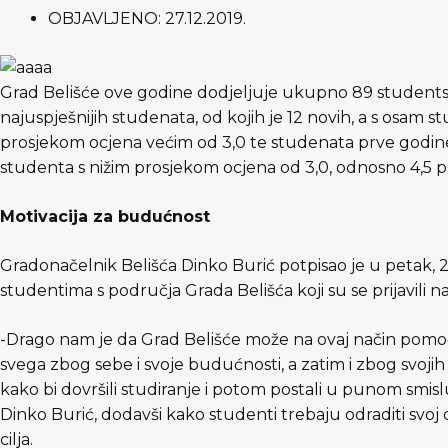
OBJAVLJENO:
27.12.2019.
Grad Belišće ove godine dodjeljuje ukupno 89 studentski
najuspješnijih studenata, od kojih je 12 novih, a s osam 
prosjekom ocjena većim od 3,0 te studenata prve godine
studenta s nižim prosjekom ocjena od 3,0, odnosno 4,5 
Motivacija za budućnost
Gradonačelnik Belišća Dinko Burić potpisao je u petak, 
studentima s područja Grada Belišća koji su se prijavili na
-Drago nam je da Grad Belišće može na ovaj način pomoći
svega zbog sebe i svoje budućnosti, a zatim i zbog svojih 
kako bi dovršili studiranje i potom postali u punom smis
Dinko Burić, dodavši kako studenti trebaju odraditi svoj d
cilja.