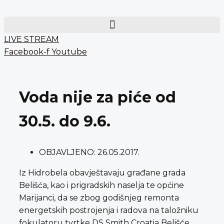
Preskoči
content
na
sadržaj
LIVE STREAM
Facebook-f
Youtube
Voda nije za piće od
30.5. do 9.6.
OBJAVLJENO:
26.05.2017.
Iz Hidrobela obavještavaju građane grada
Belišća, kao i prigradskih naselja te općine
Marijanci, da se zbog godišnjeg remonta
energetskih postrojenja i radova na taložniku
fokulatoru tvrtke DS Smith Croatia Belišće