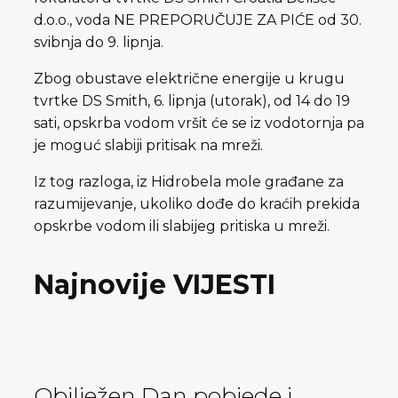
d.o.o., voda NE PREPORUČUJE ZA PIĆE od 30.
svibnja do 9. lipnja.
Zbog obustave električne energije u krugu
tvrtke DS Smith, 6. lipnja (utorak), od 14 do 19
sati, opskrba vodom vršit će se iz vodotornja pa
je moguć slabiji pritisak na mreži.
Iz tog razloga, iz Hidrobela mole građane za
razumijevanje, ukoliko dođe do kraćih prekida
opskrbe vodom ili slabijeg pritiska u mreži.
Najnovije VIJESTI
Obilježen Dan pobjede i