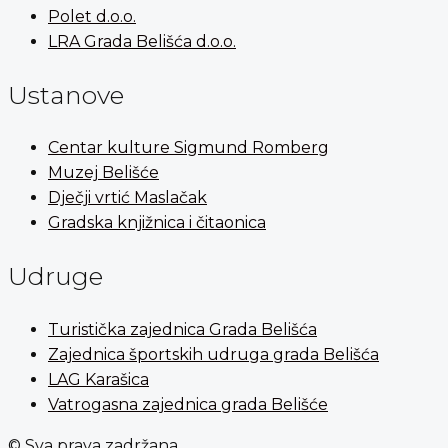
Polet d.o.o.
LRA Grada Belišća d.o.o.
Ustanove
Centar kulture Sigmund Romberg
Muzej Belišće
Dječji vrtić Maslačak
Gradska knjižnica i čitaonica
Udruge
Turistička zajednica Grada Belišća
Zajednica športskih udruga grada Belišća
LAG Karašica
Vatrogasna zajednica grada Belišće
© Sva prava zadržana