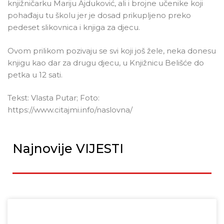
knjižničarku Mariju Ajduković, ali i brojne učenike koji
pohađaju tu školu jer je dosad prikupljeno preko
pedeset slikovnica i knjiga za djecu.
Ovom prilikom pozivaju se svi koji još žele, neka donesu
knjigu kao dar za drugu djecu, u Knjižnicu Belišće do
petka u 12 sati.
Tekst: Vlasta Putar; Foto:
https://www.citajmi.info/naslovna/
Najnovije VIJESTI