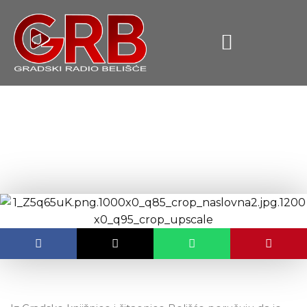
content
Vijesti iz belišćanske
knjižnice
OBJAVLJENO:
11.02.2026.