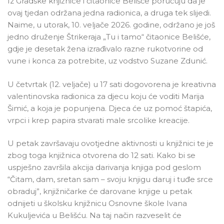
Iz Gradske knjižnice i čitaonice Belišće poručuju da je
ovaj tjedan održana jedna radionica, a druga tek slijedi.
Naime, u utorak, 10. veljače 2026. godine, održano je još
jedno druženje Štrikeraja „Tu i tamo“ čitaonice Belišće,
gdje je desetak žena izrađivalo razne rukotvorine od
vune i konca za potrebite, uz vodstvo Suzane Zdunić.
U četvrtak (12. veljače) u 17 sati dogovorena je kreativna
valentinovska radionica za djecu koju će voditi Marija
Šimić, a koja je popunjena. Djeca će uz pomoć štapića,
vrpci i krep papira stvarati male srcolike kreacije.
U petak završavaju ovotjedne aktivnosti u knjižnici te je
zbog toga knjižnica otvorena do 12 sati. Kako bi se
uspješno završila akcija darivanja knjiga pod geslom
“Čitam, dam, sretan sam – svoju knjigu daruj i tuđe srce
obraduj”, knjižničarke će darovane knjige u petak
odnijeti u školsku knjižnicu Osnovne škole Ivana
Kukuljevića u Belišću. Na taj način razveselit će