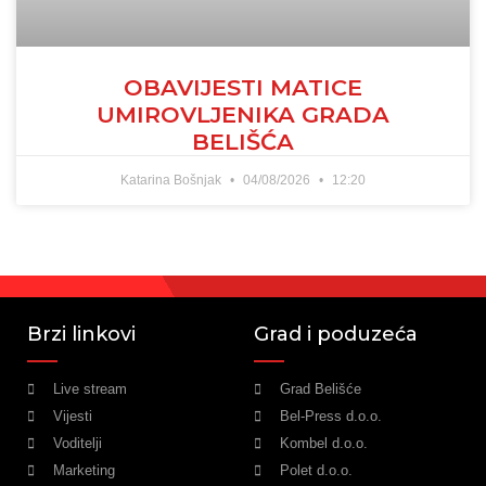
OBAVIJESTI MATICE
UMIROVLJENIKA GRADA
BELIŠĆA
Katarina Bošnjak
04/08/2026
12:20
Brzi linkovi
Grad i poduzeća
Live stream
Grad Belišće
Vijesti
Bel-Press d.o.o.
Voditelji
Kombel d.o.o.
Marketing
Polet d.o.o.