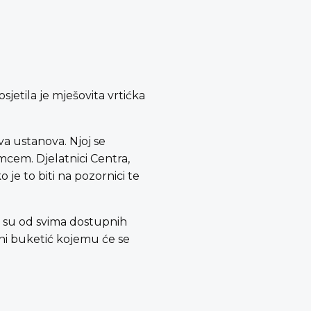
jetila je mješovita vrtićka
va ustanova. Njoj se
umcem. Djelatnici Centra,
o je to biti na pozornici te
a su od svima dostupnih
etni buketić kojemu će se