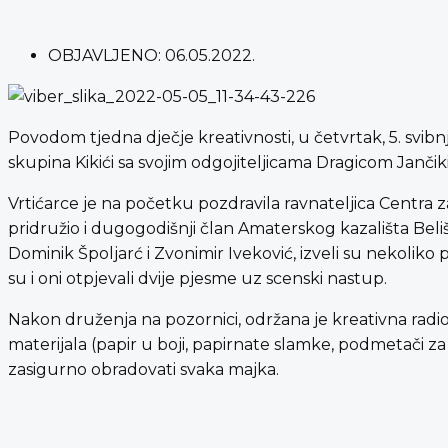
OBJAVLJENO:
06.05.2022.
Povodom tjedna dječje kreativnosti, u četvrtak, 5. svi
skupina Kikići sa svojim odgojiteljicama Dragicom Janči
Vrtićarce je na početku pozdravila ravnateljica Centra za
pridružio i dugogodišnji član Amaterskog kazališta Belišć
Dominik Špoljarć i Zvonimir Iveković, izveli su nekoliko pje
su i oni otpjevali dvije pjesme uz scenski nastup.
Nakon druženja na pozornici, održana je kreativna radi
materijala (papir u boji, papirnate slamke, podmetači za
zasigurno obradovati svaka majka.