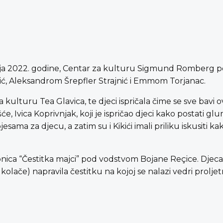
bnja 2022. godine, Centar za kulturu Sigmund Romberg pos
kić, Aleksandrom Šrepfler Strajnić i Emmom Torjanac.
 kulturu Tea Glavica, te djeci ispričala čime se sve bavi o
e, Ivica Koprivnjak, koji je ispričao djeci kako postati gl
sama za djecu, a zatim su i Kikići imali priliku iskusiti kak
onica “Čestitka majci” pod vodstvom Bojane Reçice. Djec
 kolače) napravila čestitku na kojoj se nalazi vedri prolj