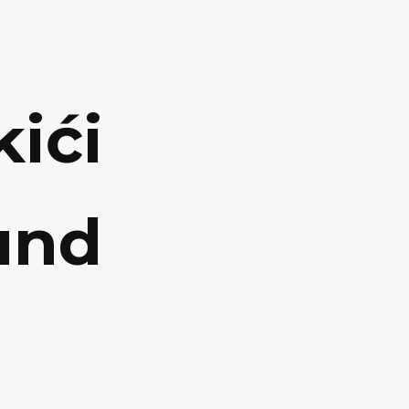
kići
und