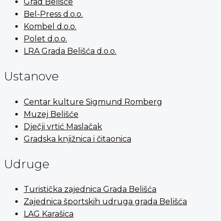
Grad Belišće
Bel-Press d.o.o.
Kombel d.o.o.
Polet d.o.o.
LRA Grada Belišća d.o.o.
Ustanove
Centar kulture Sigmund Romberg
Muzej Belišće
Dječji vrtić Maslačak
Gradska knjižnica i čitaonica
Udruge
Turistička zajednica Grada Belišća
Zajednica športskih udruga grada Belišća
LAG Karašica