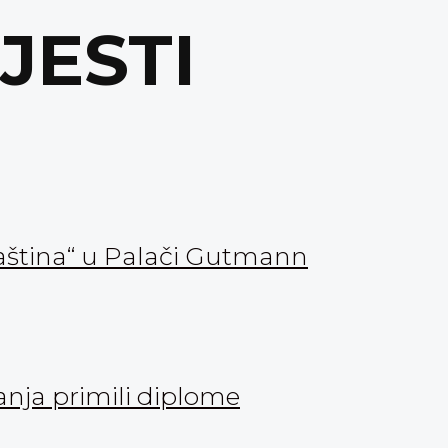
IJESTI
aština“ u Palači Gutmann
vanja primili diplome