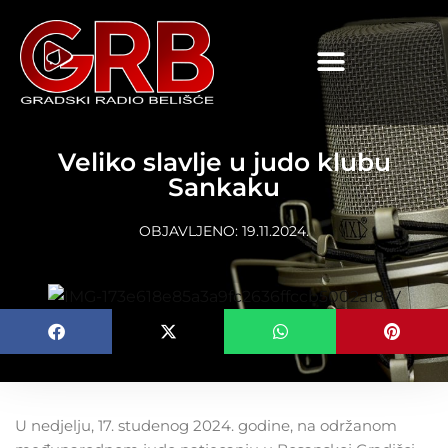
content
Veliko slavlje u judo klubu
Sankaku
OBJAVLJENO:
19.11.2024.
U nedjelju, 17. studenog 2024. godine, na održanom