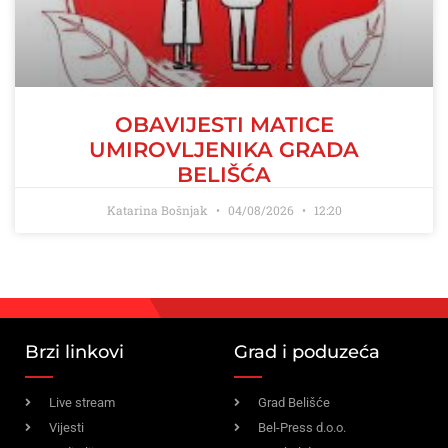
OBAVIJESTI MATICE
UMIROVLJENIKA GRADA
BELIŠĆA
Katarina Bošnjak
04/08/2026
12:20
Brzi linkovi
Grad i poduzeća
Live stream
Grad Belišće
Vijesti
Bel-Press d.o.o.