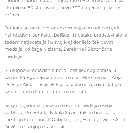
međunarodnom judo natjecanju u Bosanskoj Gradišci
okupilo se 50 klubova i gotovo 700 natjecatelja iz pet
država.
Sankaku je nastupio sa svojom najjačom ekipom, ali i
najmlađom. Sankaku, Belišće i Hrvatsku predstavljalo je
sedam natjecatelja i u svoj kraj donijelo čak devet
medalja, od čega 4 zlatne, 2 srebrne i 3 brončane
medalje.
S ukupno 12 odrađenih borbi, bez ijednog poraza, u
svojim kategorijama najbolji su bili Mia Greman, Anja
Devčić i Alex Prevolšek koji se okitio s čak dva zlata, u
svom uzrastu kao i u starijem uzrastu.
Sa samo jednim porazom srebrnu medalju osvojili
su Marta Prevolšek i Nikola Savić, dok su brončanu
medalju kući ponijeli Gabi Jugović, Eva Jugović te Anja
Devčić u starijoj uzrasnoj skupini.