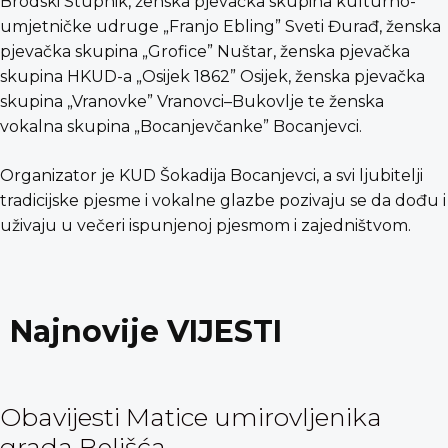
Brodski Stupnik, ženska pjevačka skupina kulturno-
umjetničke udruge „Franjo Ebling” Sveti Đurađ, ženska
pjevačka skupina „Grofice” Nuštar, ženska pjevačka
skupina HKUD-a „Osijek 1862” Osijek, ženska pjevačka
skupina „Vranovke” Vranovci–Bukovlje te ženska
vokalna skupina „Bocanjevčanke” Bocanjevci.
Organizator je KUD Šokadija Bocanjevci, a svi ljubitelji
tradicijske pjesme i vokalne glazbe pozivaju se da dođu i
uživaju u večeri ispunjenoj pjesmom i zajedništvom.
Najnovije VIJESTI
Obavijesti Matice umirovljenika
grada Belišća