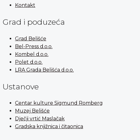
Kontakt
Grad i poduzeća
Grad Belišće
Bel-Press d.o.o.
Kombel d.o.o.
Polet d.o.o.
LRA Grada Belišća d.o.o.
Ustanove
Centar kulture Sigmund Romberg
Muzej Belišće
Dječji vrtić Maslačak
Gradska knjižnica i čitaonica