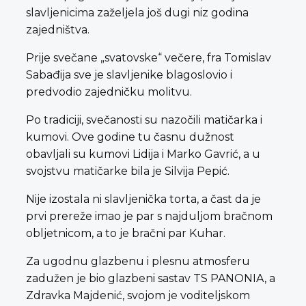
slavljenicima zaželjela još dugi niz godina
zajedništva.
Prije svečane „svatovske“ večere, fra Tomislav
Sabađija sve je slavljenike blagoslovio i
predvodio zajedničku molitvu.
Po tradiciji, svečanosti su nazočili matičarka i
kumovi. Ove godine tu časnu dužnost
obavljali su kumovi Lidija i Marko Gavrić, a u
svojstvu matičarke bila je Silvija Pepić.
Nije izostala ni slavljenička torta, a čast da je
prvi prereže imao je par s najduljom bračnom
obljetnicom, a to je bračni par Kuhar.
Za ugodnu glazbenu i plesnu atmosferu
zadužen je bio glazbeni sastav TS PANONIA, a
Zdravka Majdenić, svojom je voditeljskom