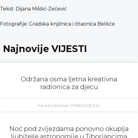
Tekst: Dijana Milišić-Zečević
Fotografije: Gradska knjižnica i čitaonica Belišće
Najnovije VIJESTI
Održana osma ljetna kreativna
radionica za djecu
Katarina Bošnjak
07/08/2026
11:34
Noć pod zvijezdama ponovno okuplja
ljubitelje astronomije u Tiborjancima