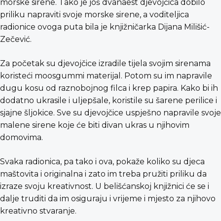
morske sirene. Tako je još dvanaest djevojčica dobilo
priliku napraviti svoje morske sirene, a voditeljica
radionice ovoga puta bila je knjižničarka Dijana Milišić-
Zečević.
Za početak su djevojčice izradile tijela svojim sirenama
koristeći moosgummi materijal. Potom su im napravile
dugu kosu od raznobojnog filca i krep papira. Kako bi ih
dodatno ukrasile i uljepšale, koristile su šarene perilice i
sjajne šljokice. Sve su djevojčice uspješno napravile svoje
malene sirene koje će biti divan ukras u njihovim
domovima.
Svaka radionica, pa tako i ova, pokaže koliko su djeca
maštovita i originalna i zato im treba pružiti priliku da
izraze svoju kreativnost. U belišćanskoj knjižnici će se i
dalje truditi da im osiguraju i vrijeme i mjesto za njihovo
kreativno stvaranje.