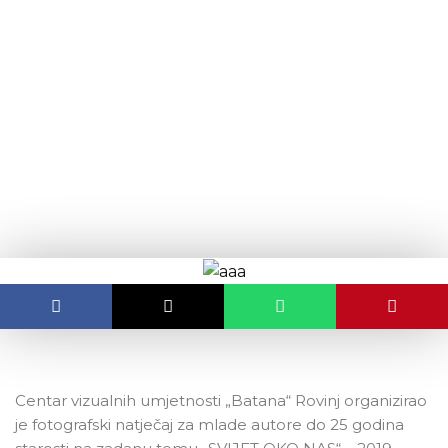
content
Uspjeh mladih fotografa
OBJAVLJENO:
14.02.2020.
Centar vizualnih umjetnosti „Batana“ Rovinj organizirao
je fotografski natječaj za mlade autore do 25 godina