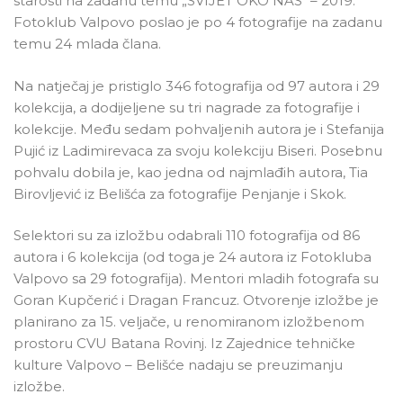
starosti na zadanu temu „SVIJET OKO NAS“ – 2019.
Fotoklub Valpovo poslao je po 4 fotografije na zadanu
temu 24 mlada člana.
Na natječaj je pristiglo 346 fotografija od 97 autora i 29
kolekcija, a dodijeljene su tri nagrade za fotografije i
kolekcije. Među sedam pohvaljenih autora je i Stefanija
Pujić iz Ladimirevaca za svoju kolekciju Biseri. Posebnu
pohvalu dobila je, kao jedna od najmlađih autora, Tia
Birovljević iz Belišća za fotografije Penjanje i Skok.
Selektori su za izložbu odabrali 110 fotografija od 86
autora i 6 kolekcija (od toga je 24 autora iz Fotokluba
Valpovo sa 29 fotografija). Mentori mladih fotografa su
Goran Kupčerić i Dragan Francuz. Otvorenje izložbe je
planirano za 15. veljače, u renomiranom izložbenom
prostoru CVU Batana Rovinj. Iz Zajednice tehničke
kulture Valpovo – Belišće nadaju se preuzimanju
izložbe.