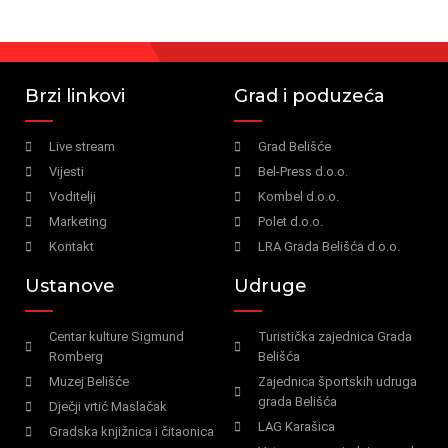
Brzi linkovi
Grad i poduzeća
Live stream
Grad Belišće
Vijesti
Bel-Press d.o.o.
Voditelji
Kombel d.o.o.
Marketing
Polet d.o.o.
Kontakt
LRA Grada Belišća d.o.o.
Ustanove
Udruge
Centar kulture Sigmund
Turistička zajednica Grada
Romberg
Belišća
Muzej Belišće
Zajednica športskih udruga
grada Belišća
Dječji vrtić Maslačak
LAG Karašica
Gradska knjižnica i čitaonica