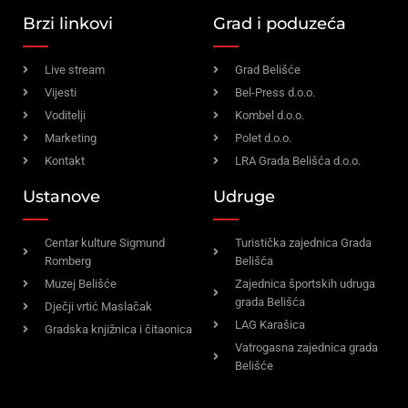
Brzi linkovi
Grad i poduzeća
Live stream
Grad Belišće
Vijesti
Bel-Press d.o.o.
Voditelji
Kombel d.o.o.
Marketing
Polet d.o.o.
Kontakt
LRA Grada Belišća d.o.o.
Ustanove
Udruge
Centar kulture Sigmund
Turistička zajednica Grada
Romberg
Belišća
Muzej Belišće
Zajednica športskih udruga
grada Belišća
Dječji vrtić Maslačak
LAG Karašica
Gradska knjižnica i čitaonica
Vatrogasna zajednica grada
Belišće