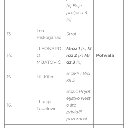
(x) Boje
proljeća 4
(x)
Lea
13.
Stroj
Piškorjanac
LEONARD
Mraz
1
(x)
M
14.
O
raz
2
(x)
Mr
Pohvala
MIJATOVIĆ
az
3
(x)
Bicikli
1
Bici
15.
Lili Kifer
kli
3
Božić
Prijat
eljstvo
Nešt
Lucija
16.
o
što
Topalović
privlači
pozornost