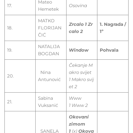
Mateo
17.
Osovina
Hemetek
MATKO
Zrcalo
1
Zr
1. Nagrada /
18.
FLORIJAN
calo
2
1º
ČIĆ
NATALIJA
19.
Window
Pohvala
BOGDAN
Čekanje
M
Nina
akro
svijet
20.
Antunović
1
Makro
svij
et 2
Sabina
Www
21.
Vuksanić
1
Www 2
Okovani
zimom
SANELA
1
(x)
Okova