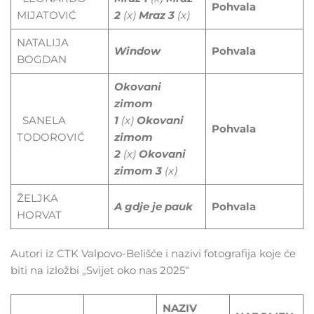
Pohvala
MIJATOVIĆ
2
(x)
Mraz
3
(x)
NATALIJA
Window
Pohvala
BOGDAN
Okovani
zimom
SANELA
1
(x)
Okovani
Pohvala
TODOROVIĆ
zimom
2
(x)
Okovani
zimom 3
(x)
ŽELJKA
A gdje je pauk
Pohvala
HORVAT
Autori iz CTK Valpovo-Belišće i nazivi fotografija koje će
biti na izložbi „Svijet oko nas 2025“
NAZIV