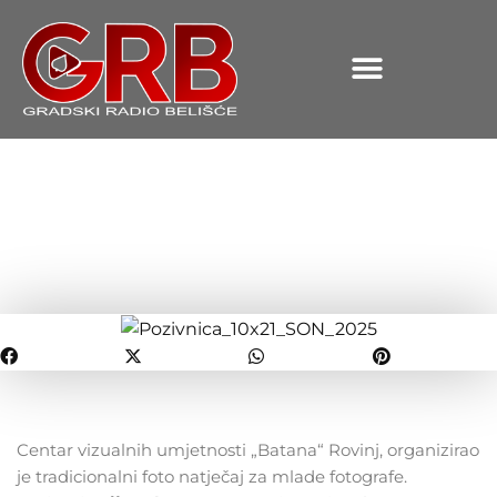
content
Uspjeh mladih fotografa iz
CTK-a Valpovo-Belišće
OBJAVLJENO:
24.04.2025.
Centar vizualnih umjetnosti „Batana“ Rovinj, organizirao
je tradicionalni foto natječaj za mlade fotografe.