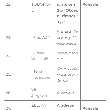
22.
TODOROVI
ni zimom
Pohvala
Ć
2
(x)
Okova
ni zimom
3
(x)
Paralele
Zv
23.
Sara Ađić
eckanje
1
Z
veckanje
2
Silvano
Jesenja
son
24.
Vuksanić
ata
Gimnastiča
Tena
25.
rka
2
Grom
Novaković
Strop
Vita
26.
Ruševina
Jergović
ŽELJKA
A gdje je
27.
Pohvala