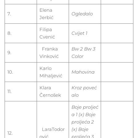
Elena
7.
Ogledalo
Jerbić
Filipa
8.
Cvijet 1
Cvenić
Franka
Bw
2
Bw
3
9.
Vinković
Color
Karlo
10.
Mahovina
Mihaljević
Klara
Kroz
poveć
11.
Černošek
alo
Boje
proljeć
a
1 (x) Boje
proljeća 2
LaraTodor
(x) Boje
12.
ović
proljeća 3