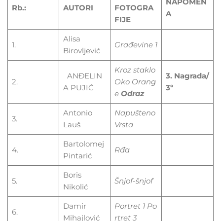
NAPOMEN
Rb.:
AUTORI
FOTOGRA
A
FIJE
Alisa
1.
Građevine
1
Birovljević
Kroz
staklo
ANĐELIN
3. Nagrada/
2.
Oko
Orang
A PUJIĆ
3º
e
Odraz
Antonio
Napušteno
3.
Lauš
Vrsta
Bartolomej
4.
Rđa
Pintarić
Boris
5.
Šnjof-šnjof
Nikolić
Damir
Portret
1
Po
6.
Mihajlović
rtret
3