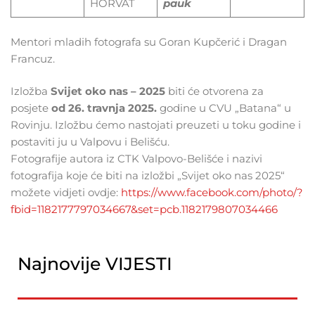
HORVAT
pauk
Mentori mladih fotografa su Goran Kupčerić i Dragan
Francuz.
Izložba
Svijet oko nas – 2025
biti će otvorena za
posjete
od 26. travnja 2025.
godine u CVU „Batana“ u
Rovinju. Izložbu ćemo nastojati preuzeti u toku godine i
postaviti ju u Valpovu i Belišću.
Fotografije autora iz CTK Valpovo-Belišće i nazivi
fotografija koje će biti na izložbi „Svijet oko nas 2025“
možete vidjeti ovdje:
https://www.facebook.com/photo/?
fbid=1182177797034667&set=pcb.1182179807034466
Najnovije VIJESTI