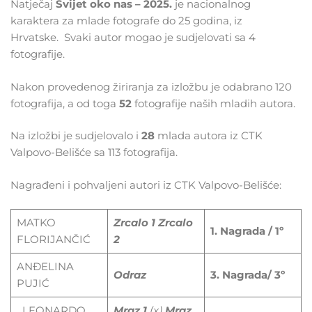
Natječaj
Svijet oko nas – 2025.
je nacionalnog
karaktera za mlade fotografe do 25 godina, iz
Hrvatske. Svaki autor mogao je sudjelovati sa 4
fotografije.
Nakon provedenog žiriranja za izložbu je odabrano 120
fotografija, a od toga
52
fotografije naših mladih autora.
Na izložbi je sudjelovalo i
28
mlada autora iz CTK
Valpovo-Belišće sa 113 fotografija.
Nagrađeni i pohvaljeni autori iz CTK Valpovo-Belišće:
MATKO
Zrcalo
1
Zrcalo
1. Nagrada / 1º
FLORIJANČIĆ
2
ANĐELINA
Odraz
3. Nagrada/ 3º
PUJIĆ
LEONARDO
Mraz
1
(x)
Mraz