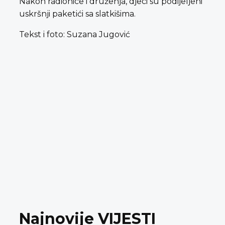
Nakon radionice i druženja, djeci su podijeljeni
uskršnji paketići sa slatkišima.
Tekst i foto: Suzana Jugović
Najnovije VIJESTI