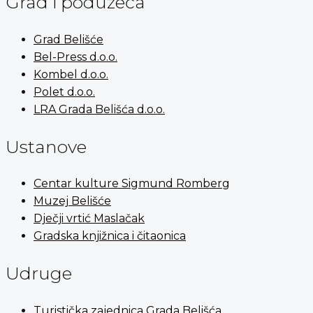
Grad i poduzeća
Grad Belišće
Bel-Press d.o.o.
Kombel d.o.o.
Polet d.o.o.
LRA Grada Belišća d.o.o.
Ustanove
Centar kulture Sigmund Romberg
Muzej Belišće
Dječji vrtić Maslačak
Gradska knjižnica i čitaonica
Udruge
Turistička zajednica Grada Belišća