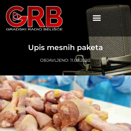
content
Upis mesnih paketa
OBJAVLJENO:
11.08.2020.