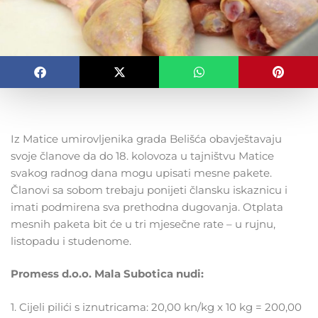
Iz Matice umirovljenika grada Belišća obavještavaju
svoje članove da do 18. kolovoza u tajništvu Matice
svakog radnog dana mogu upisati mesne pakete.
Članovi sa sobom trebaju ponijeti člansku iskaznicu i
imati podmirena sva prethodna dugovanja. Otplata
mesnih paketa bit će u tri mjesečne rate – u rujnu,
listopadu i studenome.
Promess d.o.o. Mala Subotica nudi:
1. Cijeli pilići s iznutricama: 20,00 kn/kg x 10 kg = 200,00