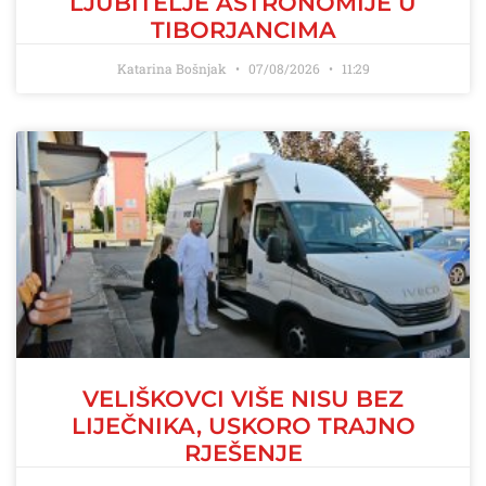
LJUBITELJE ASTRONOMIJE U
TIBORJANCIMA
Katarina Bošnjak
07/08/2026
11:29
VELIŠKOVCI VIŠE NISU BEZ
LIJEČNIKA, USKORO TRAJNO
RJEŠENJE