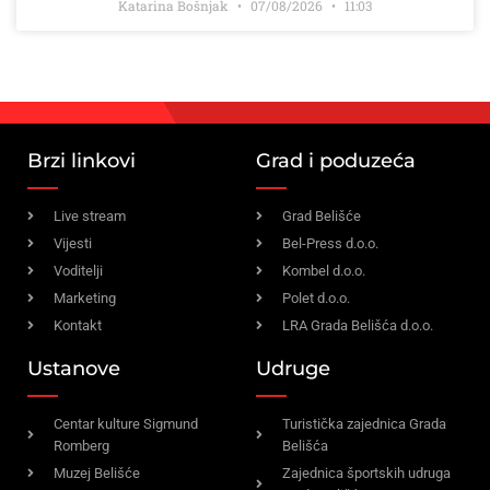
Katarina Bošnjak
07/08/2026
11:03
Brzi linkovi
Grad i poduzeća
Live stream
Grad Belišće
Vijesti
Bel-Press d.o.o.
Voditelji
Kombel d.o.o.
Marketing
Polet d.o.o.
Kontakt
LRA Grada Belišća d.o.o.
Ustanove
Udruge
Centar kulture Sigmund
Turistička zajednica Grada
Romberg
Belišća
Muzej Belišće
Zajednica športskih udruga