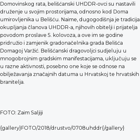
Domovinskog rata, belišćanski UHDDR-ovci su nastavili
druženje u svojim prostorijama, odnosno kod Doma
umirovljenika u Belišću. Naime, dugogodišnja je tradicija
okupljanja članova UHDDR-a, njihovih obitelji i prijatelja
povodom proslave 5. kolovoza, a ove im se godine
pridružio i zamjenik gradonačelnika grada Belišća
Domagoj Varžić. Belišćanski dragovoljci sudjeluju u
mnogobrojnim gradskim manifestacijama, uključuju se
u razne aktivnosti, posebno one koje se odnose na
obilježavanja značajnih datuma u Hrvatskoj te hrvatskih
branitelja.
FOTO: Zaim Saljiji
{gallery}FOTO/2018/drustvo/0708uhddr{/gallery}