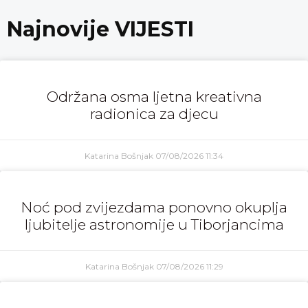
Najnovije VIJESTI
Održana osma ljetna kreativna
radionica za djecu
Katarina Bošnjak
07/08/2026
11:34
Noć pod zvijezdama ponovno okuplja
ljubitelje astronomije u Tiborjancima
Katarina Bošnjak
07/08/2026
11:29