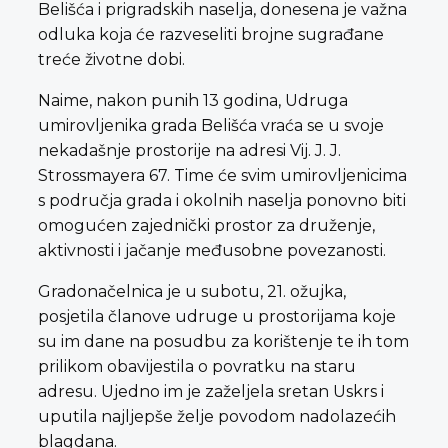
Belišća i prigradskih naselja, donesena je važna
odluka koja će razveseliti brojne sugrađane
treće životne dobi.
Naime, nakon punih 13 godina, Udruga
umirovljenika grada Belišća vraća se u svoje
nekadašnje prostorije na adresi Vij. J. J.
Strossmayera 67. Time će svim umirovljenicima
s područja grada i okolnih naselja ponovno biti
omogućen zajednički prostor za druženje,
aktivnosti i jačanje međusobne povezanosti.
Gradonačelnica je u subotu, 21. ožujka,
posjetila članove udruge u prostorijama koje
su im dane na posudbu za korištenje te ih tom
prilikom obavijestila o povratku na staru
adresu. Ujedno im je zaželjela sretan Uskrs i
uputila najljepše želje povodom nadolazećih
blagdana.