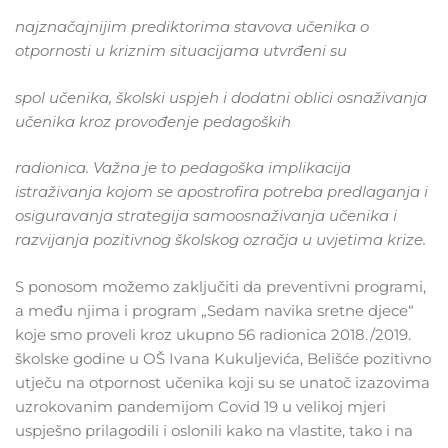
najznačajnijim prediktorima stavova učenika o
otpornosti u kriznim situacijama utvrđeni su
spol učenika, školski uspjeh i dodatni oblici osnaživanja
učenika kroz provođenje pedagoških
radionica. Važna je to pedagoška implikacija
istraživanja kojom se apostrofira potreba predlaganja i
osiguravanja strategija samoosnaživanja učenika i
razvijanja pozitivnog školskog ozračja u uvjetima krize.
S ponosom možemo zaključiti da preventivni programi,
a među njima i program „Sedam navika sretne djece“
koje smo proveli kroz ukupno 56 radionica 2018./2019.
školske godine u OŠ Ivana Kukuljevića, Belišće pozitivno
utječu na otpornost učenika koji su se unatoč izazovima
uzrokovanim pandemijom Covid 19 u velikoj mjeri
uspješno prilagodili i oslonili kako na vlastite, tako i na