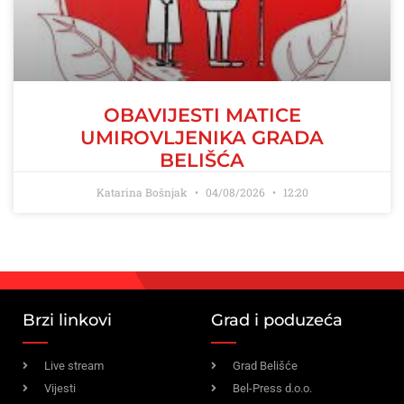
OBAVIJESTI MATICE
UMIROVLJENIKA GRADA
BELIŠĆA
Katarina Bošnjak
04/08/2026
12:20
Brzi linkovi
Grad i poduzeća
Live stream
Grad Belišće
Vijesti
Bel-Press d.o.o.