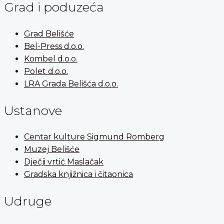
Grad i poduzeća
Grad Belišće
Bel-Press d.o.o.
Kombel d.o.o.
Polet d.o.o.
LRA Grada Belišća d.o.o.
Ustanove
Centar kulture Sigmund Romberg
Muzej Belišće
Dječji vrtić Maslačak
Gradska knjižnica i čitaonica
Udruge