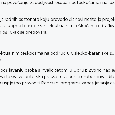
 na povećanju zapošljivosti osoba s poteškoćama i na raz
a radnih asistenata koju provode članovi nositelja pro
ma u kojima bi osobe s intelektualnim teškoćama odrađiv
s još 10-ak se pregovara.
intelektualnim teškoćama na području Osječko-baranjske žu
m.
apošljavanju osoba s invaliditetom, u Udruzi Zvono nagl
sti takva volonterska praksa te zaposliti osobe s invalid
ako uspješno provoditi Podržani programa zapošljavanja o