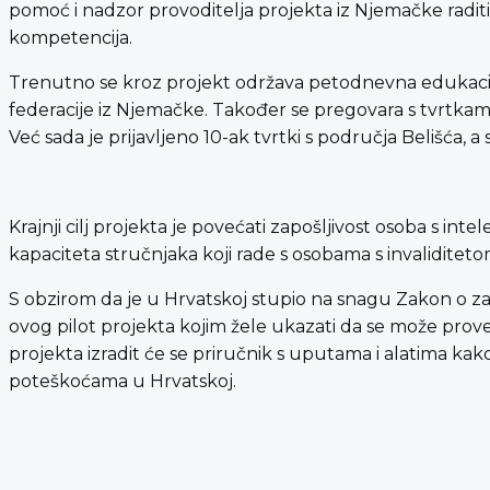
pomoć i nadzor provoditelja projekta iz Njemačke raditi
kompetencija.
Trenutno se kroz projekt održava petodnevna edukacij
federacije iz Njemačke. Također se pregovara s tvrtka
Već sada je prijavljeno 10-ak tvrtki s područja Belišća, a 
Krajnji cilj projekta je povećati zapošljivost osoba s 
kapaciteta stručnjaka koji rade s osobama s invaliditeto
S obzirom da je u Hrvatskoj stupio na snagu Zakon o z
ovog pilot projekta kojim žele ukazati da se može prove
projekta izradit će se priručnik s uputama i alatima k
poteškoćama u Hrvatskoj.