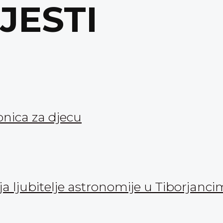
IJESTI
onica za djecu
 ljubitelje astronomije u Tiborjanc