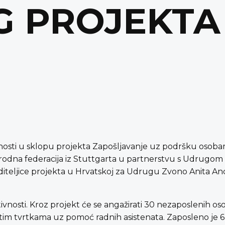
 PROJEKTA
nosti u sklopu projekta Zapošljavanje uz podršku osoba
rodna federacija iz Stuttgarta u partnerstvu s Udrugom 
diteljice projekta u Hrvatskoj za Udrugu Zvono Anita And
tivnosti. Kroz projekt će se angažirati 30 nezaposlenih o
tim tvrtkama uz pomoć radnih asistenata. Zaposleno je 6 