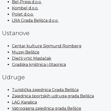
Bel-Press d.o.o.
Kombel d.o.o.
Polet d.o.o.
LRA Grada Belišća d.o.o.
Ustanove
Centar kulture Sigmund Romberg
Muzej Belišće
Dječji vrtić Maslačak
Gradska knjižnica i čitaonica
Udruge
Turistička zajednica Grada Belišća
Zajednica športskih udruga grada Belišća
LAG Karašica
Vatrogasna zajednica grada Belišće