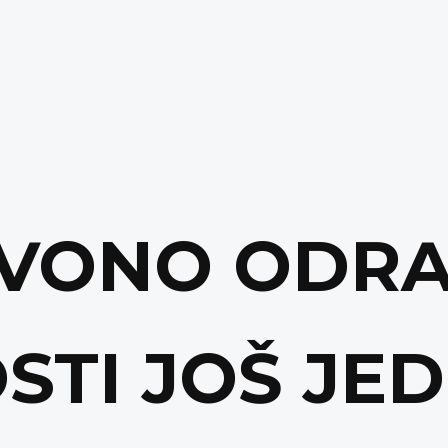
ZVONO ODR
STI JOŠ JE