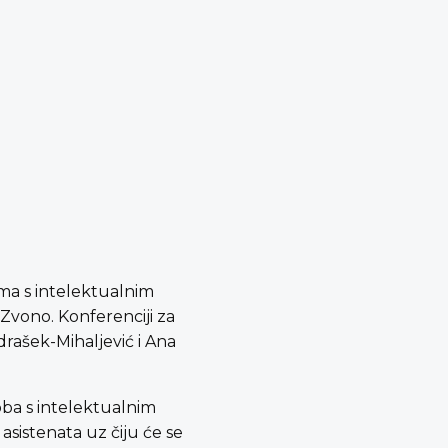
ma s intelektualnim
Zvono. Konferenciji za
rašek-Mihaljević i Ana
soba s intelektualnim
asistenata uz čiju će se