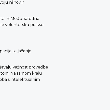
voju njihovih
jekta IB Međunarodne
ale volontersku praksu.
panije te jačanje
ašavaju važnost provedbe
itetom. Na samom kraju
soba s intelektualnim