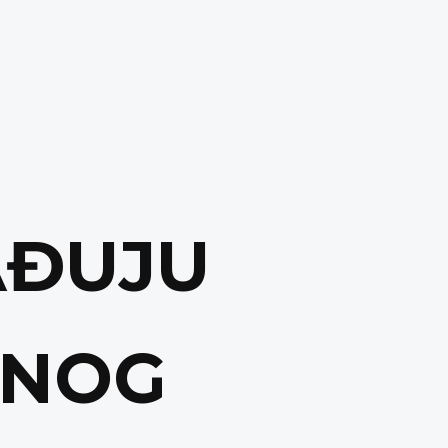
AĐUJU
DNOG