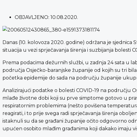
OBJAVLJENO:
10.08.2020.
Danas (10. kolovoza 2020. godine) održana je sjednica S
situacija u vezi sprječavanja širenja i suzbijanja bolesti 
Prema podacima dežurnih službi, u zadnja 24 sata u la
područja Osječko-baranjske županije od kojih su tri bila
početka epidemije do sada na području županije ukupno 
Analizirajući podatke o bolesti COVID-19 na području 
mlađe životne dobi koji su prve simptome gotovo u pravi
respiratornim problemima (nešto povišena temperatura i 
reagirati, i to prije svega radi sprječavanja širenja obol
istaknuli su da se građani županije očito odgovorno od
upućen osobito mlađim građanima koji dakako imaju više