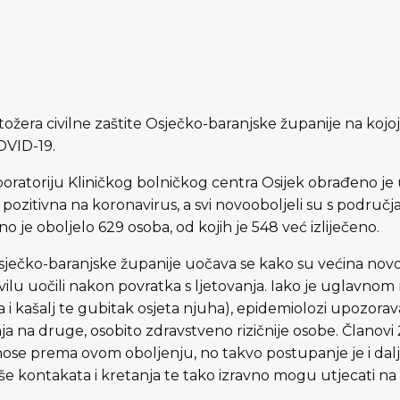
tožera civilne zaštite Osječko-baranjske županije na kojo
COVID-19.
boratoriju Kliničkog bolničkog centra Osijek obrađeno j
 pozitivna na koronavirus, a svi novooboljeli su s područj
je oboljelo 629 osoba, od kojih je 548 već izliječeno.
Osječko-baranjske županije uočava se kako su većina nov
lu uočili nakon povratka s ljetovanja. Iako je uglavnom 
kašalj te gubitak osjeta njuha), epidemiolozi upozoravaj
jenja na druge, osobito zdravstveno rizičnije osobe. Članov
nose prema ovom oboljenju, no takvo postupanje je i dal
 kontakata i kretanja te tako izravno mogu utjecati na 