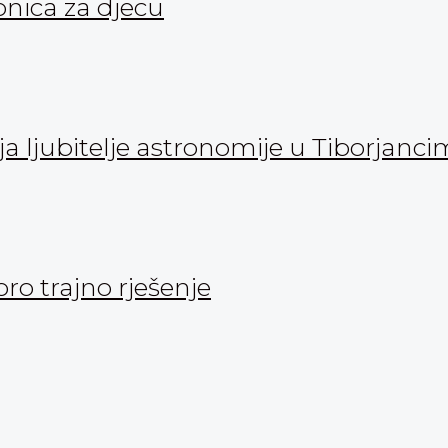
onica za djecu
 ljubitelje astronomije u Tiborjanc
oro trajno rješenje