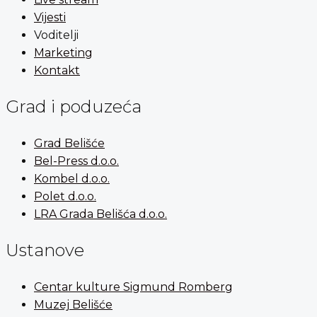
Vijesti
Voditelji
Marketing
Kontakt
Grad i poduzeća
Grad Belišće
Bel-Press d.o.o.
Kombel d.o.o.
Polet d.o.o.
LRA Grada Belišća d.o.o.
Ustanove
Centar kulture Sigmund Romberg
Muzej Belišće