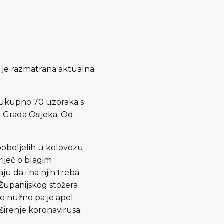
j je razmatrana aktualna
e ukupno 70 uzoraka s
a Grada Osijeka. Od
ooboljelih u kolovozu
riječ o blagim
u da i na njih treba
i Županijskog stožera
je nužno pa je apel
širenje koronavirusa.