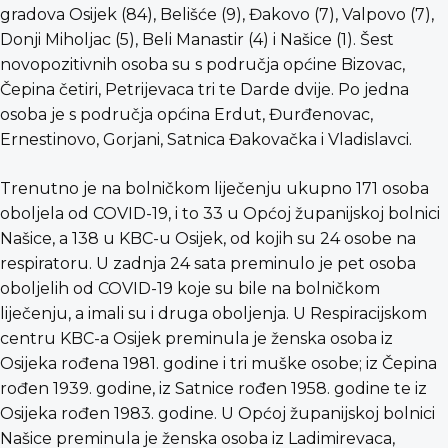
gradova Osijek (84), Belišće (9), Đakovo (7), Valpovo (7),
Donji Miholjac (5), Beli Manastir (4) i Našice (1). Šest
novopozitivnih osoba su s područja općine Bizovac,
Čepina četiri, Petrijevaca tri te Darde dvije. Po jedna
osoba je s područja općina Erdut, Đurđenovac,
Ernestinovo, Gorjani, Satnica Đakovačka i Vladislavci.
Trenutno je na bolničkom liječenju ukupno 171 osoba
oboljela od COVID-19, i to 33 u Općoj županijskoj bolnici
Našice, a 138 u KBC-u Osijek, od kojih su 24 osobe na
respiratoru. U zadnja 24 sata preminulo je pet osoba
oboljelih od COVID-19 koje su bile na bolničkom
liječenju, a imali su i druga oboljenja. U Respiracijskom
centru KBC-a Osijek preminula je ženska osoba iz
Osijeka rođena 1981. godine i tri muške osobe; iz Čepina
rođen 1939. godine, iz Satnice rođen 1958. godine te iz
Osijeka rođen 1983. godine. U Općoj županijskoj bolnici
Našice preminula je ženska osoba iz Ladimirevaca,