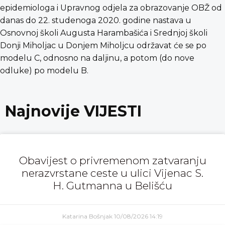
epidemiologa i Upravnog odjela za obrazovanje OBŽ od
danas do 22. studenoga 2020. godine nastava u
Osnovnoj školi Augusta Harambašića i Srednjoj školi
Donji Miholjac u Donjem Miholjcu održavat će se po
modelu C, odnosno na daljinu, a potom (do nove
odluke) po modelu B.
Najnovije VIJESTI
Obavijest o privremenom zatvaranju
nerazvrstane ceste u ulici Vijenac S.
H. Gutmanna u Belišću
Katarina Bošnjak
10/08/2026
14:19