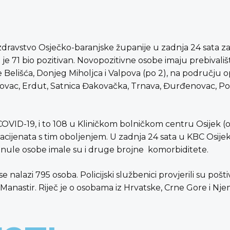
zdravstvo Osječko-baranjske županije u zadnja 24 sata z
 je 71 bio pozitivan. Novopozitivne osobe imaju prebivali
e Belišća, Donjeg Miholjca i Valpova (po 2), na području opć
ovac, Erdut, Satnica Đakovačka, Trnava, Đurđenovac, Pod
VID-19, i to 108 u Kliničkom bolničkom centru Osijek (od 
 pacijenata s tim oboljenjem. U zadnja 24 sata u KBC Osij
inule osobe imale su i druge brojne komorbiditete.
nalazi 795 osoba. Policijski službenici provjerili su pošt
i Manastir. Riječ je o osobama iz Hrvatske, Crne Gore i Nj