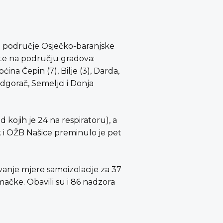
a područje Osječko-baranjske
šte na području gradova:
ina Čepin (7), Bilje (3), Darda,
gorač, Semeljci i Donja
kojih je 24 na respiratoru), a
ek i OŽB Našice preminulo je pet
ivanje mjere samoizolacije za 37
emačke. Obavili su i 86 nadzora