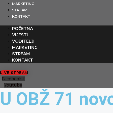
Preskoči
content
MARKETING
na
STREAM
sadržaj
KONTAKT
POČETNA
VIJESTI
VODITELJI
MARKETING
STREAM
KONTAKT
LIVE STREAM
Facebook-f
Youtube
U OBŽ 71 novo