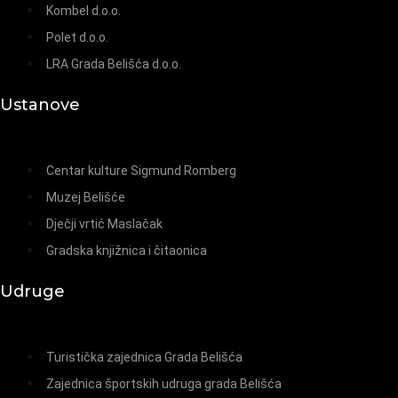
Kombel d.o.o.
Polet d.o.o.
LRA Grada Belišća d.o.o.
Ustanove
Centar kulture Sigmund Romberg
Muzej Belišće
Dječji vrtić Maslačak
Gradska knjižnica i čitaonica
Udruge
Turistička zajednica Grada Belišća
Zajednica športskih udruga grada Belišća