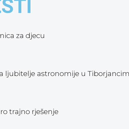
ESTI
nica za djecu
ljubitelje astronomije u Tiborjanci
oro trajno rješenje