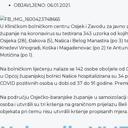
OBJAVLJENO:
06.01.2021.
U Kliničkom bolničkom centru Osijek i Zavodu za javno 
županije na koronavirus su testirana 343 uzorka od kojih
Osijeka (28), Đakova (5), Našica i Belog Manastira (po 3) t
Kneževi Vinogradi, Koška i Magadenovac (po 2) te Antun
Motičina (po 1).
Na bolničkom liječenju nalaze se 142 osobe oboljele od CO
u Općoj županijskoj bolnici Našice hospitalizirana su 34
COVID pozitivnih osoba u dobi od 37 do 91 godine. Prem
Na području Osječko-baranjske županije u samoizolaciji se 
osoba i utvrdili su tri kršenja na graničnom prijelazu Bel
objekata pri čemu nisu utvrdili kršenje propisanih mjera.