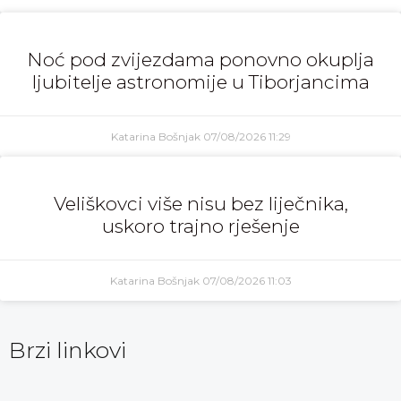
Noć pod zvijezdama ponovno okuplja
ljubitelje astronomije u Tiborjancima
Katarina Bošnjak
07/08/2026
11:29
Veliškovci više nisu bez liječnika,
uskoro trajno rješenje
Katarina Bošnjak
07/08/2026
11:03
Brzi linkovi