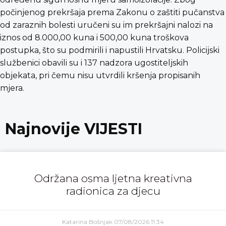
počinjenog prekršaja prema Zakonu o zaštiti pučanstva
od zaraznih bolesti uručeni su im prekršajni nalozi na
iznos od 8.000,00 kuna i 500,00 kuna troškova
postupka, što su podmirili i napustili Hrvatsku. Policijski
službenici obavili su i 137 nadzora ugostiteljskih
objekata, pri čemu nisu utvrdili kršenja propisanih
mjera.
Najnovije VIJESTI
Održana osma ljetna kreativna
radionica za djecu
Katarina Bošnjak
07/08/2026
11:34