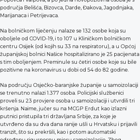
područja Belišća, Bizovca, Darde, Đakova, Jagodnjaka,
Marijanaca i Petrijevaca.
Na bolničkom liječenju nalaze se 132 osobe koja su
oboljele od COVID-19, i to 107 u Kliničkom bolničkom
centru Osijek (od kojih su 33 na respiratoru), a u Općoj
županijskoj bolnici Našice hospitalizirano je 25 pacijenata
s tim oboljenjem. Preminule su četiri osobe koje su bile
pozitivne na koronavirus u dobi od 54 do 82 godine.
Na području Osječko-baranjske županije u samoizolaciji
se trenutno nalazi 1.377 osoba. Policijski službenici
proveli su 23 provjere osoba u samoizolaciji i utvrdili tri
kršenja. Naime, jučer su na MCGP Erdut kao izlazni
putnici pristupila tri državljana Srbije, za koje je
utvrđeno da su dva dana ranije ušli u Hrvatsku i prijavili
tranzit, što su prekršili, kao i potom automatski
određenu sigurnosnu mjeru samoizolacije. Zbog