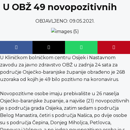
content
U OBŽ 49 novopozitivnih
OBJAVLJENO:
09.05.2021.
U Kliničkom bolničkom centru Osijek i Nastavnom
zavodu za javno zdravstvo OBŽ u zadnja 24 sata za
područje Osječko-baranjske županije obrađeno je 268
uzoraka od kojih je 49 bilo pozitivno na koronavirus.
Novopozitivne osobe imaju prebivalište u 26 naselja
Osječko-baranjske županije, a najviše (21) novopozitivnih
je s područja grada Osijeka, zatim sedam s područja
Belog Manastira, četiri s područja Našica, po dvije osobe
su s područja Čepina, Donjeg Miholjca, Petlovca,
Popovca i Valpova, a po jedna novopozitivna osoba je s