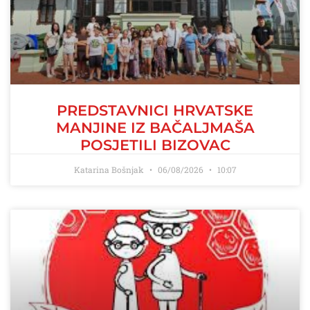
PREDSTAVNICI HRVATSKE
MANJINE IZ BAČALJMAŠA
POSJETILI BIZOVAC
Katarina Bošnjak
06/08/2026
10:07