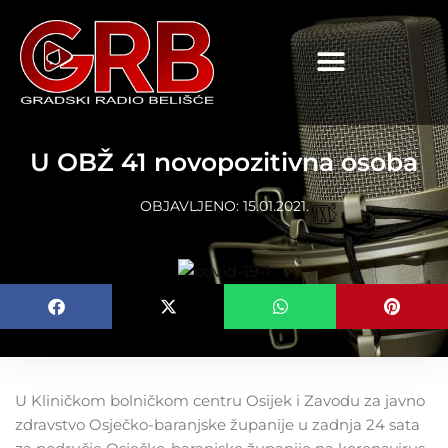
content
U OBŽ 41 novopozitivna osoba
OBJAVLJENO:
15.01.2021.
U Kliničkom bolničkom centru Osijek i Zavodu za javno
zdravstvo Osječko-baranjske županije u zadnja 24 sata