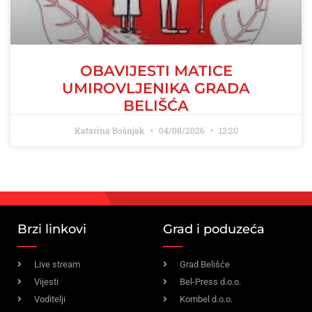
OBAVIJESTI MATICE
UMIROVLJENIKA GRADA
BELIŠĆA
Katarina Bošnjak
04/08/2026
12:20
Brzi linkovi
Grad i poduzeća
Live stream
Grad Belišće
Vijesti
Bel-Press d.o.o.
Voditelji
Kombel d.o.o.