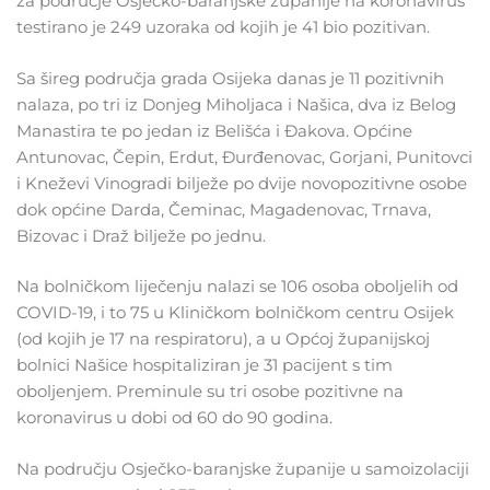
za područje Osječko-baranjske županije na koronavirus
testirano je 249 uzoraka od kojih je 41 bio pozitivan.
Sa šireg područja grada Osijeka danas je 11 pozitivnih
nalaza, po tri iz Donjeg Miholjaca i Našica, dva iz Belog
Manastira te po jedan iz Belišća i Đakova. Općine
Antunovac, Čepin, Erdut, Đurđenovac, Gorjani, Punitovci
i Kneževi Vinogradi bilježe po dvije novopozitivne osobe
dok općine Darda, Čeminac, Magadenovac, Trnava,
Bizovac i Draž bilježe po jednu.
Na bolničkom liječenju nalazi se 106 osoba oboljelih od
COVID-19, i to 75 u Kliničkom bolničkom centru Osijek
(od kojih je 17 na respiratoru), a u Općoj županijskoj
bolnici Našice hospitaliziran je 31 pacijent s tim
oboljenjem. Preminule su tri osobe pozitivne na
koronavirus u dobi od 60 do 90 godina.
Na području Osječko-baranjske županije u samoizolaciji