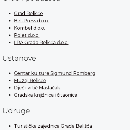
Grad Belišće
Bel-Press d.o.o.
Kombel d.o.o.
Polet d.o.o.
LRA Grada Belišća d.o.o.
Ustanove
Centar kulture Sigmund Romberg
Muzej Belišće
Dječji vrtić Maslačak
Gradska knjižnica i čitaonica
Udruge
Turistička zajednica Grada Belišća