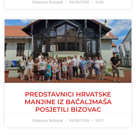
Katarina Bošnjak
06/08/2026
10:43
PREDSTAVNICI HRVATSKE
MANJINE IZ BAČALJMAŠA
POSJETILI BIZOVAC
Katarina Bošnjak
06/08/2026
10:07