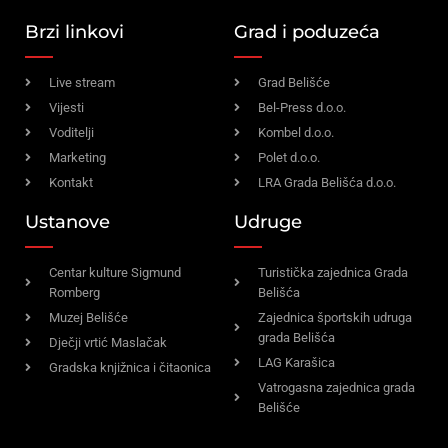
Brzi linkovi
Grad i poduzeća
Live stream
Grad Belišće
Vijesti
Bel-Press d.o.o.
Voditelji
Kombel d.o.o.
Marketing
Polet d.o.o.
Kontakt
LRA Grada Belišća d.o.o.
Ustanove
Udruge
Centar kulture Sigmund
Turistička zajednica Grada
Romberg
Belišća
Muzej Belišće
Zajednica športskih udruga
grada Belišća
Dječji vrtić Maslačak
LAG Karašica
Gradska knjižnica i čitaonica
Vatrogasna zajednica grada
Belišće