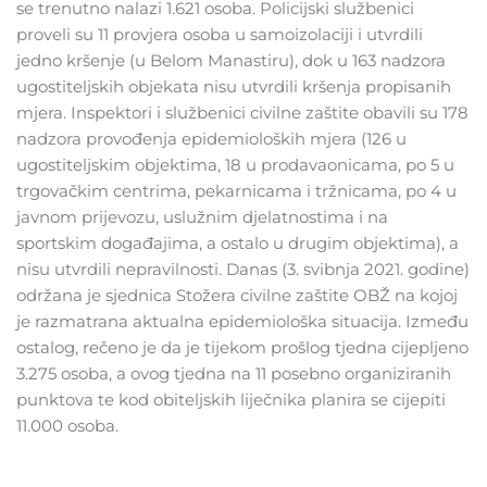
se trenutno nalazi 1.621 osoba. Policijski službenici
proveli su 11 provjera osoba u samoizolaciji i utvrdili
jedno kršenje (u Belom Manastiru), dok u 163 nadzora
ugostiteljskih objekata nisu utvrdili kršenja propisanih
mjera. Inspektori i službenici civilne zaštite obavili su 178
nadzora provođenja epidemioloških mjera (126 u
ugostiteljskim objektima, 18 u prodavaonicama, po 5 u
trgovačkim centrima, pekarnicama i tržnicama, po 4 u
javnom prijevozu, uslužnim djelatnostima i na
sportskim događajima, a ostalo u drugim objektima), a
nisu utvrdili nepravilnosti. Danas (3. svibnja 2021. godine)
održana je sjednica Stožera civilne zaštite OBŽ na kojoj
je razmatrana aktualna epidemiološka situacija. Između
ostalog, rečeno je da je tijekom prošlog tjedna cijepljeno
3.275 osoba, a ovog tjedna na 11 posebno organiziranih
punktova te kod obiteljskih liječnika planira se cijepiti
11.000 osoba.