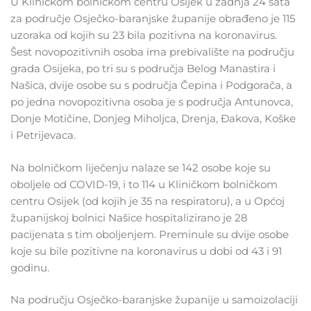
U Kliničkom bolničkom centru Osijek u zadnja 24 sata
za područje Osječko-baranjske županije obrađeno je 115
uzoraka od kojih su 23 bila pozitivna na koronavirus.
Šest novopozitivnih osoba ima prebivalište na području
grada Osijeka, po tri su s područja Belog Manastira i
Našica, dvije osobe su s područja Čepina i Podgorača, a
po jedna novopozitivna osoba je s područja Antunovca,
Donje Motičine, Donjeg Miholjca, Drenja, Đakova, Koške
i Petrijevaca.
Na bolničkom liječenju nalaze se 142 osobe koje su
oboljele od COVID-19, i to 114 u Kliničkom bolničkom
centru Osijek (od kojih je 35 na respiratoru), a u Općoj
županijskoj bolnici Našice hospitalizirano je 28
pacijenata s tim oboljenjem. Preminule su dvije osobe
koje su bile pozitivne na koronavirus u dobi od 43 i 91
godinu.
Na području Osječko-baranjske županije u samoizolaciji