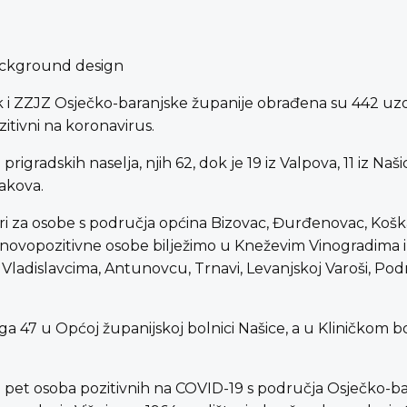
ek i ZZJZ Osječko-baranjske županije obrađena su 442 uzo
zitivni na koronavirus.
 prigradskih naselja, njih 62, dok je 19 iz Valpova, 11 iz Na
Đakova.
tiri za osobe s područja općina Bizovac, Đurđenovac, Koška 
je novopozitivne osobe bilježimo u Kneževim Vinogradima 
Vladislavcima, Antunovcu, Trnavi, Levanjskoj Varoši, Pod
ga 47 u Općoj županijskoj bolnici Našice, a u Kliničkom 
 pet osoba pozitivnih na COVID-19 s područja Osječko-bar