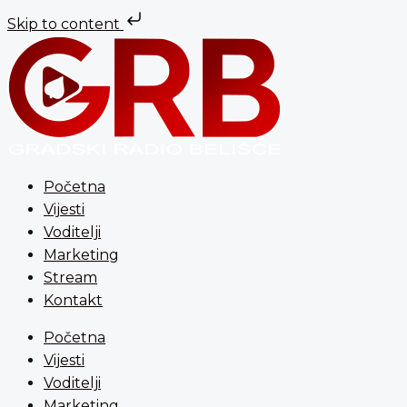
Skip to content
Preskoči
na
sadržaj
Početna
Vijesti
Voditelji
Marketing
Stream
Kontakt
Početna
Vijesti
Voditelji
Marketing