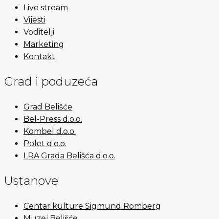
Live stream
Vijesti
Voditelji
Marketing
Kontakt
Grad i poduzeća
Grad Belišće
Bel-Press d.o.o.
Kombel d.o.o.
Polet d.o.o.
LRA Grada Belišća d.o.o.
Ustanove
Centar kulture Sigmund Romberg
Muzej Belišće