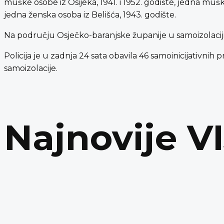
muške osobe iz Osijeka, 1941. i 1952. godište, jedna muška
jedna ženska osoba iz Belišća, 1943. godište.
Na području Osječko-baranjske županije u samoizolaciji
Policija je u zadnja 24 sata obavila 46 samoinicijativnih 
samoizolacije.
Najnovije V