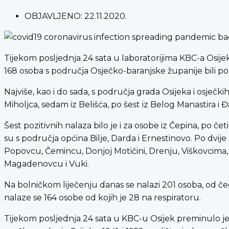
OBJAVLJENO:
22.11.2020.
Tijekom posljednja 24 sata u laboratorijima KBC-a Osij
168 osoba s područja Osječko-baranjske županije bili po
Najviše, kao i do sada, s područja grada Osijeka i osječkih
Miholjca, sedam iz Belišća, po šest iz Belog Manastira i 
Šest pozitivnih nalaza bilo je i za osobe iz Čepina, po če
su s područja općina Bilje, Darda i Ernestinovo. Po dvi
Popovcu, Čemincu, Donjoj Motičini, Drenju, Viškovcima, 
Magadenovcu i Vuki.
Na bolničkom liječenju danas se nalazi 201 osoba, od če
nalaze se 164 osobe od kojih je 28 na respiratoru.
Tijekom posljednja 24 sata u KBC-u Osijek preminulo je