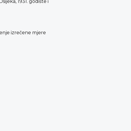
ijeka, 1931. godište i
ršenje izrečene mjere