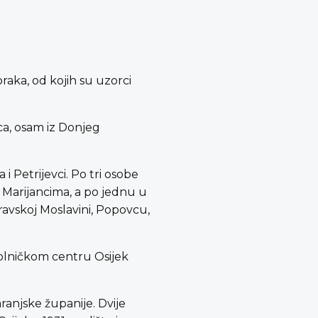
raka, od kojih su uzorci
šica, osam iz Donjeg
i Petrijevci. Po tri osobe
i Marijancima, a po jednu u
ravskoj Moslavini, Popovcu,
bolničkom centru Osijek
anjske županije. Dvije