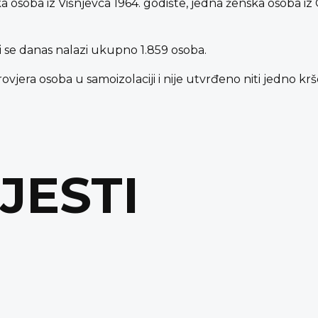
 osoba iz Višnjevca 1964. godište, jedna ženska osoba iz Os
 se danas nalazi ukupno 1.859 osoba.
provjera osoba u samoizolaciji i nije utvrđeno niti jedno k
IJESTI