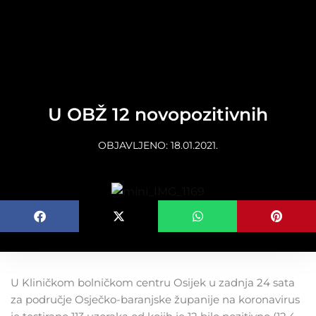
content
U OBŽ 12 novopozitivnih
OBJAVLJENO:
18.01.2021.
U Kliničkom bolničkom centru Osijek u zadnja 24 sata
za područje Osječko-baranjske županije na koronavirus