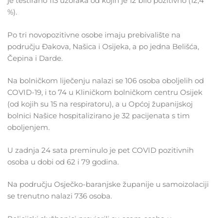
je testirano 113 uzoraka od kojih je 12 bilo pozitivno (12,4
%).
Po tri novopozitivne osobe imaju prebivalište na
području Đakova, Našica i Osijeka, a po jedna Belišća,
Čepina i Darde.
Na bolničkom liječenju nalazi se 106 osoba oboljelih od
COVID-19, i to 74 u Kliničkom bolničkom centru Osijek
(od kojih su 15 na respiratoru), a u Općoj županijskoj
bolnici Našice hospitalizirano je 32 pacijenata s tim
oboljenjem.
U zadnja 24 sata preminulo je pet COVID pozitivnih
osoba u dobi od 62 i 79 godina.
Na području Osječko-baranjske županije u samoizolaciji
se trenutno nalazi 736 osoba.