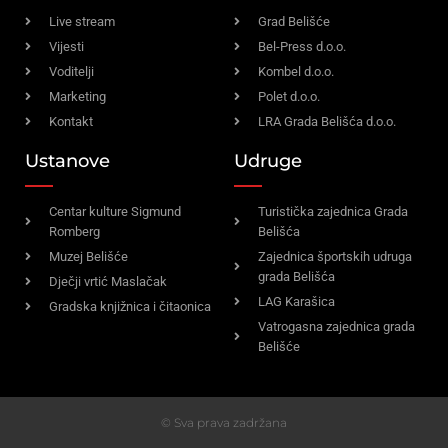
Live stream
Grad Belišće
Vijesti
Bel-Press d.o.o.
Voditelji
Kombel d.o.o.
Marketing
Polet d.o.o.
Kontakt
LRA Grada Belišća d.o.o.
Ustanove
Udruge
Centar kulture Sigmund
Turistička zajednica Grada
Romberg
Belišća
Muzej Belišće
Zajednica športskih udruga
grada Belišća
Dječji vrtić Maslačak
LAG Karašica
Gradska knjižnica i čitaonica
Vatrogasna zajednica grada
Belišće
© Sva prava zadržana