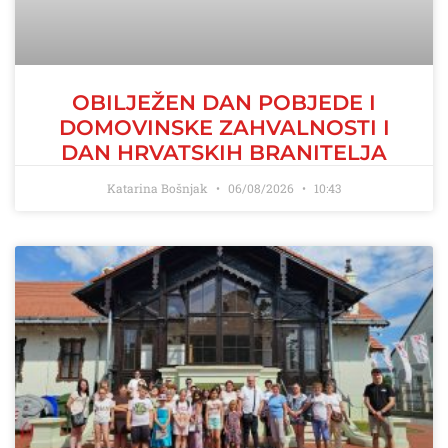
OBILJEŽEN DAN POBJEDE I
DOMOVINSKE ZAHVALNOSTI I
DAN HRVATSKIH BRANITELJA
Katarina Bošnjak
06/08/2026
10:43