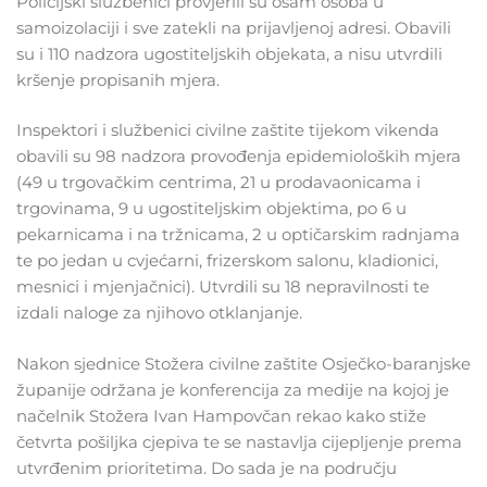
Policijski službenici provjerili su osam osoba u
samoizolaciji i sve zatekli na prijavljenoj adresi. Obavili
su i 110 nadzora ugostiteljskih objekata, a nisu utvrdili
kršenje propisanih mjera.
Inspektori i službenici civilne zaštite tijekom vikenda
obavili su 98 nadzora provođenja epidemioloških mjera
(49 u trgovačkim centrima, 21 u prodavaonicama i
trgovinama, 9 u ugostiteljskim objektima, po 6 u
pekarnicama i na tržnicama, 2 u optičarskim radnjama
te po jedan u cvjećarni, frizerskom salonu, kladionici,
mesnici i mjenjačnici). Utvrdili su 18 nepravilnosti te
izdali naloge za njihovo otklanjanje.
Nakon sjednice Stožera civilne zaštite Osječko-baranjske
županije održana je konferencija za medije na kojoj je
načelnik Stožera Ivan Hampovčan rekao kako stiže
četvrta pošiljka cjepiva te se nastavlja cijepljenje prema
utvrđenim prioritetima. Do sada je na području