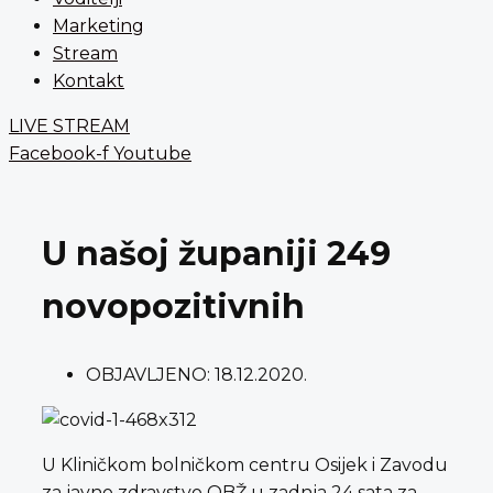
Marketing
Stream
Kontakt
LIVE STREAM
Facebook-f
Youtube
U našoj županiji 249
novopozitivnih
OBJAVLJENO:
18.12.2020.
U Kliničkom bolničkom centru Osijek i Zavodu
za javno zdravstvo OBŽ u zadnja 24 sata za