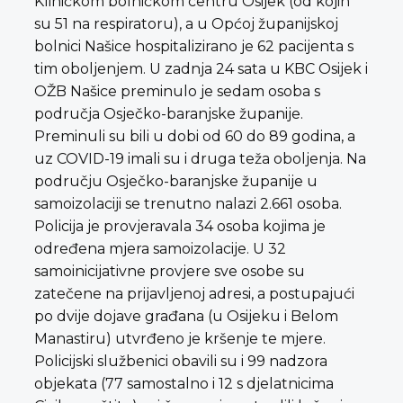
Kliničkom bolničkom centru Osijek (od kojih
su 51 na respiratoru), a u Općoj županijskoj
bolnici Našice hospitalizirano je 62 pacijenta s
tim oboljenjem. U zadnja 24 sata u KBC Osijek i
OŽB Našice preminulo je sedam osoba s
područja Osječko-baranjske županije.
Preminuli su bili u dobi od 60 do 89 godina, a
uz COVID-19 imali su i druga teža oboljenja. Na
području Osječko-baranjske županije u
samoizolaciji se trenutno nalazi 2.661 osoba.
Policija je provjeravala 34 osoba kojima je
određena mjera samoizolacije. U 32
samoinicijativne provjere sve osobe su
zatečene na prijavljenoj adresi, a postupajući
po dvije dojave građana (u Osijeku i Belom
Manastiru) utvrđeno je kršenje te mjere.
Policijski službenici obavili su i 99 nadzora
objekata (77 samostalno i 12 s djelatnicima