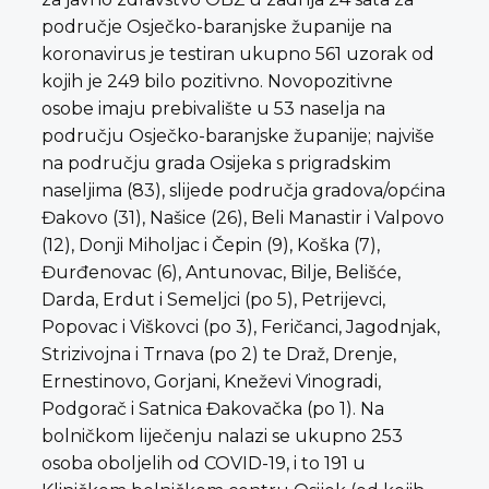
područje Osječko-baranjske županije na
koronavirus je testiran ukupno 561 uzorak od
kojih je 249 bilo pozitivno. Novopozitivne
osobe imaju prebivalište u 53 naselja na
području Osječko-baranjske županije; najviše
na području grada Osijeka s prigradskim
naseljima (83), slijede područja gradova/općina
Đakovo (31), Našice (26), Beli Manastir i Valpovo
(12), Donji Miholjac i Čepin (9), Koška (7),
Đurđenovac (6), Antunovac, Bilje, Belišće,
Darda, Erdut i Semeljci (po 5), Petrijevci,
Popovac i Viškovci (po 3), Feričanci, Jagodnjak,
Strizivojna i Trnava (po 2) te Draž, Drenje,
Ernestinovo, Gorjani, Kneževi Vinogradi,
Podgorač i Satnica Đakovačka (po 1). Na
bolničkom liječenju nalazi se ukupno 253
osoba oboljelih od COVID-19, i to 191 u