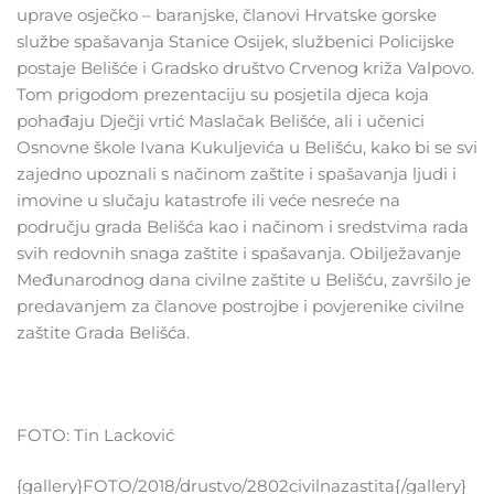
uprave osječko – baranjske, članovi Hrvatske gorske
službe spašavanja Stanice Osijek, službenici Policijske
postaje Belišće i Gradsko društvo Crvenog križa Valpovo.
Tom prigodom prezentaciju su posjetila djeca koja
pohađaju Dječji vrtić Maslačak Belišće, ali i učenici
Osnovne škole Ivana Kukuljevića u Belišću, kako bi se svi
zajedno upoznali s načinom zaštite i spašavanja ljudi i
imovine u slučaju katastrofe ili veće nesreće na
području grada Belišća kao i načinom i sredstvima rada
svih redovnih snaga zaštite i spašavanja. Obilježavanje
Međunarodnog dana civilne zaštite u Belišću, završilo je
predavanjem za članove postrojbe i povjerenike civilne
zaštite Grada Belišća.
FOTO: Tin Lacković
{gallery}FOTO/2018/drustvo/2802civilnazastita{/gallery}