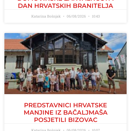
DAN HRVATSKIH BRANITELJA
Katarina Bošnjak
06/08/2026
10:43
PREDSTAVNICI HRVATSKE
MANJINE IZ BAČALJMAŠA
POSJETILI BIZOVAC
Katarina Bošnjak
06/08/2026
10:07