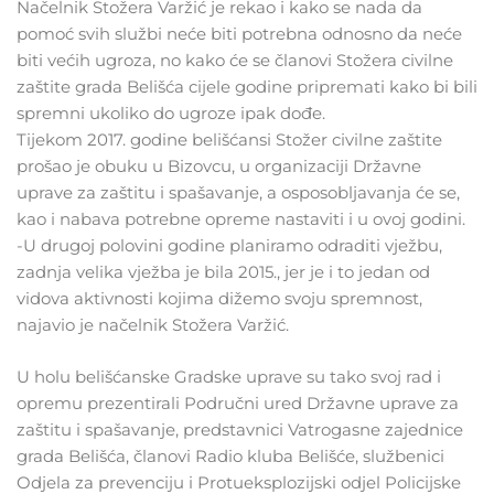
Načelnik Stožera Varžić je rekao i kako se nada da
pomoć svih službi neće biti potrebna odnosno da neće
biti većih ugroza, no kako će se članovi Stožera civilne
zaštite grada Belišća cijele godine pripremati kako bi bili
spremni ukoliko do ugroze ipak dođe.
Tijekom 2017. godine belišćansi Stožer civilne zaštite
prošao je obuku u Bizovcu, u organizaciji Državne
uprave za zaštitu i spašavanje, a osposobljavanja će se,
kao i nabava potrebne opreme nastaviti i u ovoj godini.
-U drugoj polovini godine planiramo odraditi vježbu,
zadnja velika vježba je bila 2015., jer je i to jedan od
vidova aktivnosti kojima dižemo svoju spremnost,
najavio je načelnik Stožera Varžić.
U holu belišćanske Gradske uprave su tako svoj rad i
opremu prezentirali Područni ured Državne uprave za
zaštitu i spašavanje, predstavnici Vatrogasne zajednice
grada Belišća, članovi Radio kluba Belišće, službenici
Odjela za prevenciju i Protueksplozijski odjel Policijske