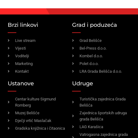
Brzi linkovi
Grad i poduzeća
Live stream
Grad Belišće
Vijesti
Bel-Press d.o.o.
Voditelji
Kombel d.o.o.
Marketing
Polet d.o.o.
Kontakt
LRA Grada Belišća d.o.o.
Ustanove
Udruge
Centar kulture Sigmund
Turistička zajednica Grada
Romberg
Belišća
Muzej Belišće
Zajednica športskih udruga
grada Belišća
Dječji vrtić Maslačak
LAG Karašica
Gradska knjižnica i čitaonica
Vatrogasna zajednica grada