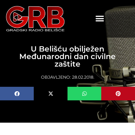
content
U Belišću obilježen
Međunarodni dan civilne
zaštite
OBJAVLJENO:
28.02.2018.