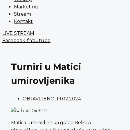
Marketing
Stream
Kontakt
LIVE STREAM
Facebook-f
Youtube
Turniri u Matici
umirovljenika
OBJAVLJENO:
19.02.2024.
Matica umirovljenika grada Belišća
obavještava svoje članove da će se u subotu