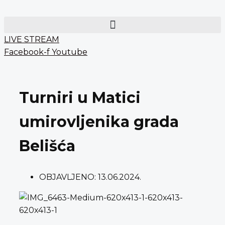
Preskoči
content
na
sadržaj
LIVE STREAM
Facebook-f
Youtube
Turniri u Matici
umirovljenika grada
Belišća
OBJAVLJENO:
13.06.2024.