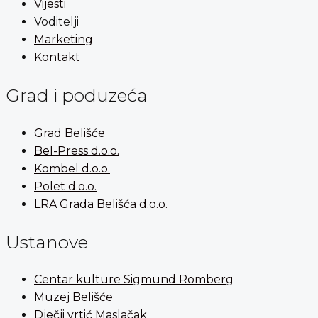
Vijesti
Voditelji
Marketing
Kontakt
Grad i poduzeća
Grad Belišće
Bel-Press d.o.o.
Kombel d.o.o.
Polet d.o.o.
LRA Grada Belišća d.o.o.
Ustanove
Centar kulture Sigmund Romberg
Muzej Belišće
Dječji vrtić Maslačak