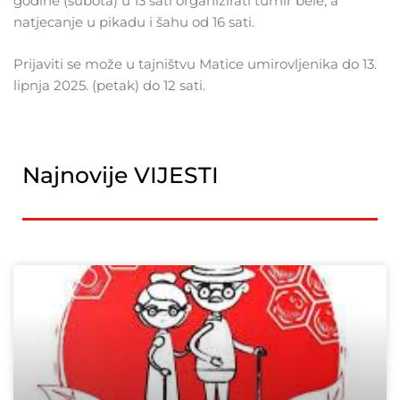
godine (subota) u 13 sati organizirati turnir bele, a
natjecanje u pikadu i šahu od 16 sati.
Prijaviti se može u tajništvu Matice umirovljenika do 13.
lipnja 2025. (petak) do 12 sati.
Najnovije VIJESTI