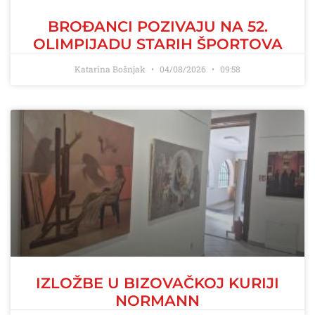
BROĐANCI POZIVAJU NA 52.
OLIMPIJADU STARIH ŠPORTOVA
Katarina Bošnjak
04/08/2026
09:58
IZLOŽBE U BIZOVAČKOJ KURIJI
NORMANN