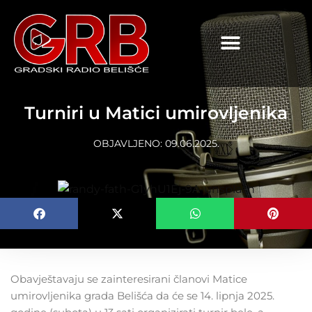
content
Turniri u Matici umirovljenika
OBJAVLJENO:
09.06.2025.
Obavještavaju se zainteresirani članovi Matice
umirovljenika grada Belišća da će se 14. lipnja 2025.