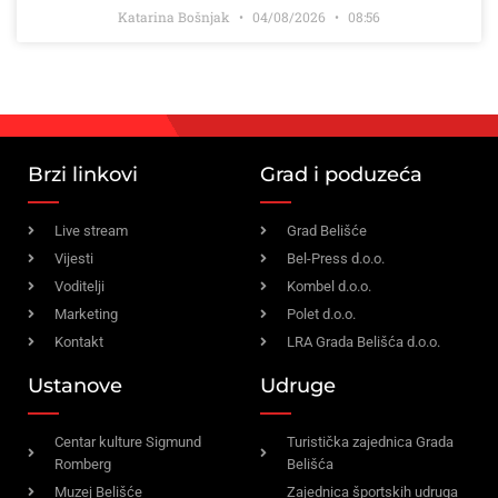
Katarina Bošnjak
04/08/2026
08:56
Brzi linkovi
Grad i poduzeća
Live stream
Grad Belišće
Vijesti
Bel-Press d.o.o.
Voditelji
Kombel d.o.o.
Marketing
Polet d.o.o.
Kontakt
LRA Grada Belišća d.o.o.
Ustanove
Udruge
Centar kulture Sigmund
Turistička zajednica Grada
Romberg
Belišća
Muzej Belišće
Zajednica športskih udruga