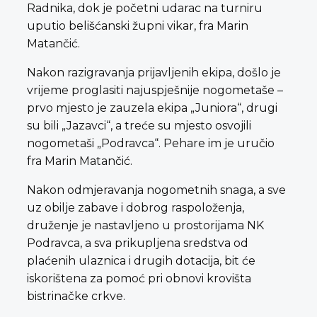
Radnika, dok je početni udarac na turniru
uputio belišćanski župni vikar, fra Marin
Matančić.
Nakon razigravanja prijavljenih ekipa, došlo je
vrijeme proglasiti najuspješnije nogometaše –
prvo mjesto je zauzela ekipa „Juniora“, drugi
su bili „Jazavci“, a treće su mjesto osvojili
nogometaši „Podravca“. Pehare im je uručio
fra Marin Matančić.
Nakon odmjeravanja nogometnih snaga, a sve
uz obilje zabave i dobrog raspoloženja,
druženje je nastavljeno u prostorijama NK
Podravca, a sva prikupljena sredstva od
plaćenih ulaznica i drugih dotacija, bit će
iskorištena za pomoć pri obnovi krovišta
bistrinačke crkve.