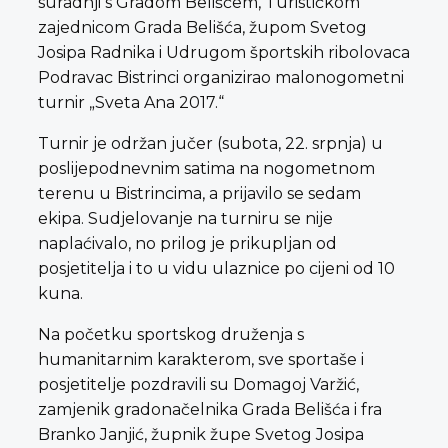
suradnji s Gradom Belišćem, Turističkom
zajednicom Grada Belišća, župom Svetog
Josipa Radnika i Udrugom športskih ribolovaca
Podravac Bistrinci organizirao malonogometni
turnir „Sveta Ana 2017.“
Turnir je održan jučer (subota, 22. srpnja) u
poslijepodnevnim satima na nogometnom
terenu u Bistrincima, a prijavilo se sedam
ekipa. Sudjelovanje na turniru se nije
naplaćivalo, no prilog je prikupljan od
posjetitelja i to u vidu ulaznice po cijeni od 10
kuna.
Na početku sportskog druženja s
humanitarnim karakterom, sve sportaše i
posjetitelje pozdravili su Domagoj Varžić,
zamjenik gradonačelnika Grada Belišća i fra
Branko Janjić, župnik župe Svetog Josipa