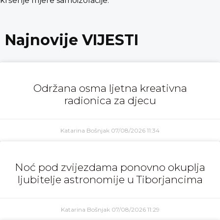
kršenje mjere samoizolacije.
Najnovije VIJESTI
Održana osma ljetna kreativna
radionica za djecu
Katarina Bošnjak
07/08/2026
11:34
Noć pod zvijezdama ponovno okuplja
ljubitelje astronomije u Tiborjancima
Katarina Bošnjak
07/08/2026
11:29