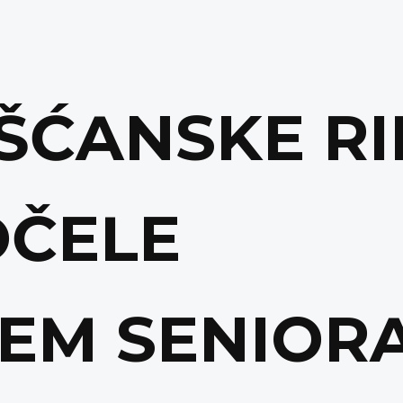
ŠĆANSKE RI
OČELE
EM SENIOR