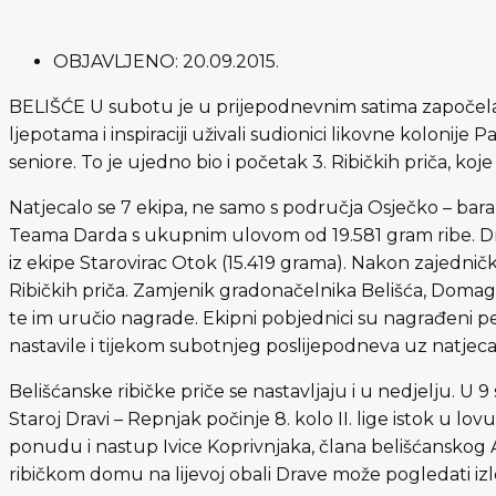
OBJAVLJENO:
20.09.2015.
BELIŠĆE U subotu je u prijepodnevnim satima započela 
ljepotama i inspiraciji uživali sudionici likovne kolonije P
seniore. To je ujedno bio i početak 3. Ribičkih priča, koj
Natjecalo se 7 ekipa, ne samo s područja Osječko – baranjs
Teama Darda s ukupnim ulovom od 19.581 gram ribe. Drugo
iz ekipe Starovirac Otok (15.419 grama). Nakon zajedničk
Ribičkih priča. Zamjenik gradonačelnika Belišća, Domagoj
te im uručio nagrade. Ekipni pobjednici su nagrađeni peh
nastavile i tijekom subotnjeg poslijepodneva uz natjec
Belišćanske ribičke priče se nastavljaju i u nedjelju. U 9
Staroj Dravi – Repnjak počinje 8. kolo II. lige istok u lovu 
ponudu i nastup Ivice Koprivnjaka, člana belišćanskog 
ribičkom domu na lijevoj obali Drave može pogledati i