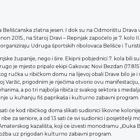
Belišćanska zlatna jesen. I dok su na Odmorištu Drava u
anon 2015., na Staroj Dravi – Repnjak započelo je 7. kolo II.
e organiziraju Udruga športskih ribolovaca Belišće i Turist
ke županije, nego i šire. Ekipni pobjednici 7. kola bili su
 je mjesto pripalo ekipi Gakovac Novi Bezdan (17.815 gram
og ručka u ribičkom domu na lijevoj obali Drave bilo je i
 Varžić, prigodnim je riječima otvorio ovu manifestaciju, 
arima, a po tri najbolja ribiča iz svakog sektora s medalj
anje u kuhanju fiš paprikaša i kulturno zabavni program.
 sati će kod ribičkog doma slikati sudionici likovne kolonij
ribe za seniore, a od 13 sati će svi sudionici i posjetitelji m
Amaterskog kazališta, koji će izvesti monodramu „Đuka Be
zložba uz prigodan kulturno zabavni program.