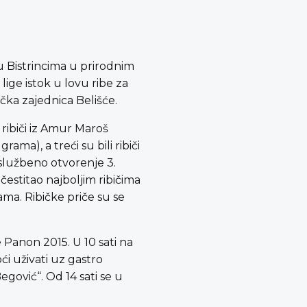
 Bistrincima u prirodnim
 lige istok u lovu ribe za
ička zajednica Belišće.
 ribiči iz Amur Maroš
a), a treći su bili ribiči
 službeno otvorenje 3.
čestitao najboljim ribičima
ama. Ribičke priče su se
e Panon 2015. U 10 sati na
oći uživati uz gastro
gović“. Od 14 sati se u