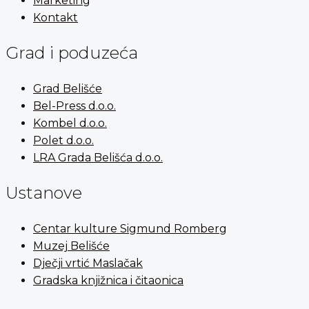
Marketing
Kontakt
Grad i poduzeća
Grad Belišće
Bel-Press d.o.o.
Kombel d.o.o.
Polet d.o.o.
LRA Grada Belišća d.o.o.
Ustanove
Centar kulture Sigmund Romberg
Muzej Belišće
Dječji vrtić Maslačak
Gradska knjižnica i čitaonica