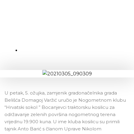
Traktorska kosilica za Hrvatski
sokol
OBJAVLJENO:
06.03.2021.
U petak, 5. ožujka, zamjenik gradonačelnika grada
Belišća Domagoj Varžić uručio je Nogometnom klubu
“Hrvatski sokol ” Bocanjevci traktorsku kosilicu za
održavanje zelenih površina nogometnog terena
vrijednu 19.900 kuna. U ime kluba kosilicu su primili
tajnik Anto Barić s članom Uprave Nikolom