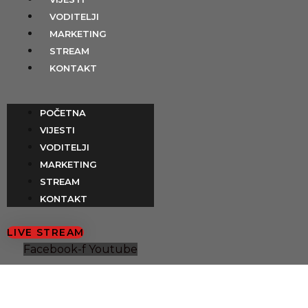
Preskoči
content
VODITELJI
na
MARKETING
sadržaj
STREAM
KONTAKT
POČETNA
VIJESTI
VODITELJI
MARKETING
STREAM
KONTAKT
LIVE STREAM
Facebook-f
Youtube