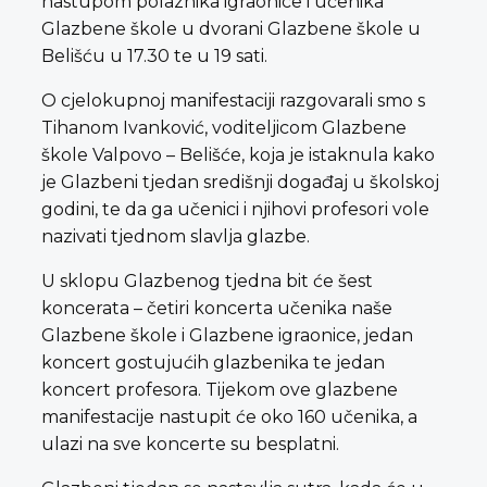
nastupom polaznika igraonice i učenika
Glazbene škole u dvorani Glazbene škole u
Belišću u 17.30 te u 19 sati.
O cjelokupnoj manifestaciji razgovarali smo s
Tihanom Ivanković, voditeljicom Glazbene
škole Valpovo – Belišće, koja je istaknula kako
je Glazbeni tjedan središnji događaj u školskoj
godini, te da ga učenici i njihovi profesori vole
nazivati tjednom slavlja glazbe.
U sklopu Glazbenog tjedna bit će šest
koncerata – četiri koncerta učenika naše
Glazbene škole i Glazbene igraonice, jedan
koncert gostujućih glazbenika te jedan
koncert profesora. Tijekom ove glazbene
manifestacije nastupit će oko 160 učenika, a
ulazi na sve koncerte su besplatni.