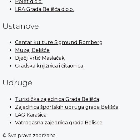
Polet d.o.o.
LRA Grada Belišća d.o.o.
Ustanove
Centar kulture Sigmund Romberg
Muzej Belišće
Dječji vrtić Maslačak
Gradska knjižnica i čitaonica
Udruge
Turistička zajednica Grada Belišća
Zajednica športskih udruga grada Belišća
LAG Karašica
Vatrogasna zajednica grada Belišće
© Sva prava zadržana