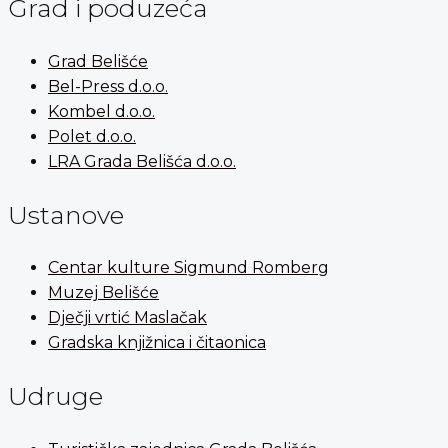
Grad i poduzeća
Grad Belišće
Bel-Press d.o.o.
Kombel d.o.o.
Polet d.o.o.
LRA Grada Belišća d.o.o.
Ustanove
Centar kulture Sigmund Romberg
Muzej Belišće
Dječji vrtić Maslačak
Gradska knjižnica i čitaonica
Udruge