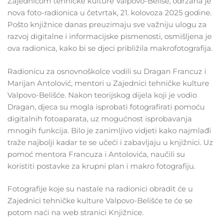
Zajednicom tehničke kulture Valpovo-Beliše, održana je
nova foto-radionica u četvrtak, 21. kolovoza 2025 godine.
Pošto knjižnice danas preuzimaju sve važniju ulogu za
razvoj digitalne i informacijske pismenosti, osmišljena je
ova radionica, kako bi se djeci približila makrofotografija.
Radionicu za osnovnoškolce vodili su Dragan Francuz i
Marijan Antolović, mentori u Zajednici tehničke kulture
Valpovo-Belišće. Nakon teorijskog dijela koji je vodio
Dragan, djeca su mogla isprobati fotografirati pomoću
digitalnih fotoaparata, uz mogućnost isprobavanja
mnogih funkcija. Bilo je zanimljivo vidjeti kako najmlađi
traže najbolji kadar te se učeći i zabavljaju u knjižnici. Uz
pomoć mentora Francuza i Antolovića, naučili su
koristiti postavke za krupni plan i makro fotografiju.
Fotografije koje su nastale na radionici obradit će u
Zajednici tehničke kulture Valpovo-Belišće te će se
potom naći na web stranici Knjižnice.