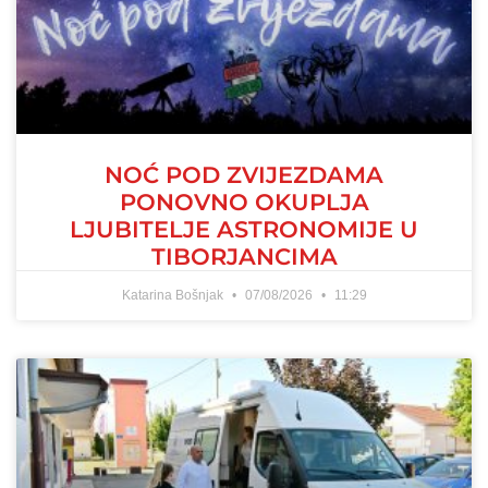
NOĆ POD ZVIJEZDAMA
PONOVNO OKUPLJA
LJUBITELJE ASTRONOMIJE U
TIBORJANCIMA
Katarina Bošnjak
07/08/2026
11:29