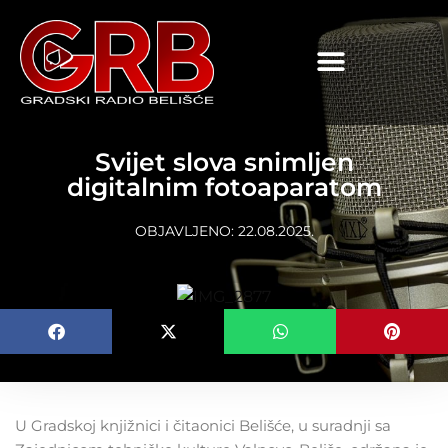
content
Svijet slova snimljen
digitalnim fotoaparatom
OBJAVLJENO:
22.08.2025.
U Gradskoj knjižnici i čitaonici Belišće, u suradnji sa