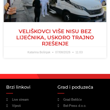
VELIŠKOVCI VIŠE NISU BEZ
LIJEČNIKA, USKORO TRAJNO
RJEŠENJE
Katarina Bošnjak
07/08/2026
11:03
Brzi linkovi
Grad i poduzeća
Live stream
Grad Belišće
Vijesti
Bel-Press d.o.o.