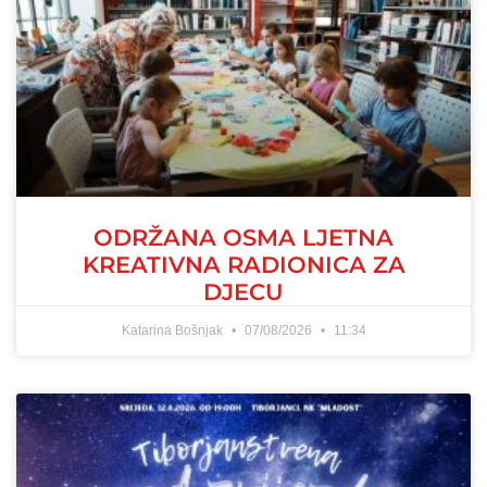
ODRŽANA OSMA LJETNA
KREATIVNA RADIONICA ZA
DJECU
Katarina Bošnjak
07/08/2026
11:34