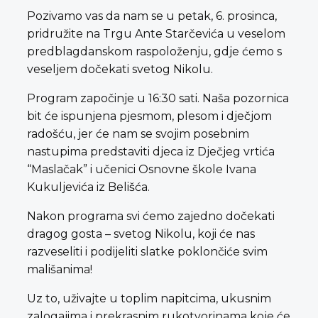
Pozivamo vas da nam se u petak, 6. prosinca,
pridružite na Trgu Ante Starčevića u veselom
predblagdanskom raspoloženju, gdje ćemo s
veseljem dočekati svetog Nikolu.
Program započinje u 16:30 sati. Naša pozornica
bit će ispunjena pjesmom, plesom i dječjom
radošću, jer će nam se svojim posebnim
nastupima predstaviti djeca iz Dječjeg vrtića
“Maslačak” i učenici Osnovne škole Ivana
Kukuljevića iz Belišća.
Nakon programa svi ćemo zajedno dočekati
dragog gosta – svetog Nikolu, koji će nas
razveseliti i podijeliti slatke poklončiće svim
mališanima!
Uz to, uživajte u toplim napitcima, ukusnim
zalogajima i prekrasnim rukotvorinama koje će