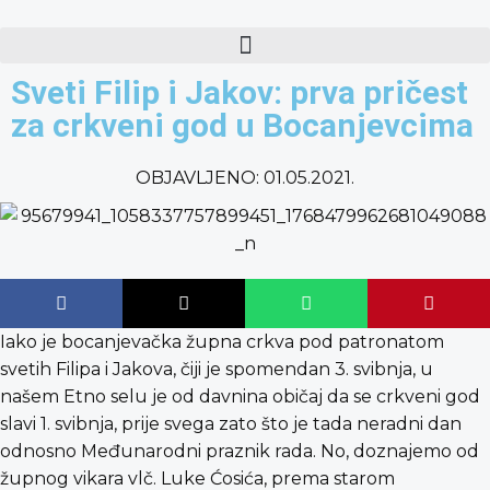
content
Sveti Filip i Jakov: prva pričest
za crkveni god u Bocanjevcima
OBJAVLJENO:
01.05.2021.
Iako je bocanjevačka župna crkva pod patronatom
svetih Filipa i Jakova, čiji je spomendan 3. svibnja, u
našem Etno selu je od davnina običaj da se crkveni god
slavi 1. svibnja, prije svega zato što je tada neradni dan
odnosno Međunarodni praznik rada. No, doznajemo od
župnog vikara vlč. Luke Ćosića, prema starom