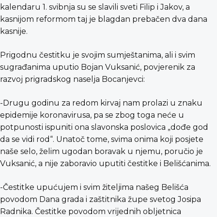
kalendaru 1. svibnja su se slavili sveti Filip i Jakov, a
kasnijom reformom taj je blagdan prebačen dva dana
kasnije.
Prigodnu čestitku je svojim sumještanima, ali i svim
sugrađanima uputio Bojan Vuksanić, povjerenik za
razvoj prigradskog naselja Bocanjevci:
-Drugu godinu za redom kirvaj nam prolazi u znaku
epidemije koronavirusa, pa se zbog toga neće u
potpunosti ispuniti ona slavonska poslovica „dođe god
da se vidi rod“. Unatoč tome, svima onima koji posjete
naše selo, želim ugodan boravak u njemu, poručio je
Vuksanić, a nije zaboravio uputiti čestitke i Belišćanima.
-Čestitke upućujem i svim žiteljima našeg Belišća
povodom Dana grada i zaštitnika župe svetog Josipa
Radnika. Čestitke povodom vrijednih obljetnica