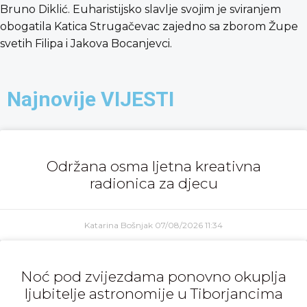
Bruno Diklić. Euharistijsko slavlje svojim je sviranjem
obogatila Katica Strugačevac zajedno sa zborom Župe
svetih Filipa i Jakova Bocanjevci.
Najnovije VIJESTI
Održana osma ljetna kreativna
radionica za djecu
Katarina Bošnjak
07/08/2026
11:34
Noć pod zvijezdama ponovno okuplja
ljubitelje astronomije u Tiborjancima