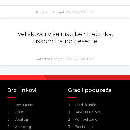
Katarina Bošnjak
07/08/2026
11:29
Veliškovci više nisu bez liječnika,
uskoro trajno rješenje
Katarina Bošnjak
07/08/2026
11:03
Brzi linkovi
Grad i poduzeća
Live stream
Grad Belišće
Vijesti
Bel-Press d.o.o.
Voditelji
Kombel d.o.o.
Marketing
Polet d.o.o.