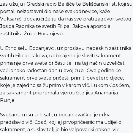
zaslužuju i Gradski radio Belišće te Belišćanski list, koji su
postali neizostavni dio naše svakodnevice, kaže
Vuksanić, dodajući želju da nas sve prati zagovor svetog
Josipa Radnika te svetih Filipa i Jakova apostola,
zaštitnika Župe Bocanjevci.
U Etno selu Bocanjevci, uz proslavu nebeskih zaštitnika
svetih Filipa i Jakova, uobičajeno je slaviti sakrament
primanje prve svete pričesti te i na taj način uzveličati
već ionako radostan dan u ovoj župi. Ove godine će
sakrament prve svete pričesti primiti devetero djece,
koje je zajedno sa župnim vikarom vlč. Lukom Ćosićem,
za sakrament pripremala vjeroučiteljica Anamarija
Runje.
Svečanu misu u 11 sati, u bocanjevačkoj je crkvi
predslavio vlč. Ćosić, koji ej prvopričesnicima udijelio
sakrament, a suslavitelj je bio valpovački đakon, vlč.